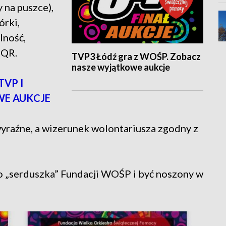
 na puszce),
órki,
lność,
 QR.
TVP3 Łódź gra z WOŚP. Zobacz
nasze wyjątkowe aukcje
TVP I
E AUKCJE
wyraźne, a wizerunek wolontariusza zgodny z
go „serduszka” Fundacji WOŚP i być noszony w