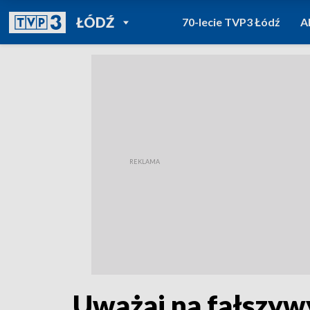
POWRÓT DO
ŁÓDŹ
70-lecie TVP3 Łódź
A
TVP REGIONY
Uważaj na fałszyw