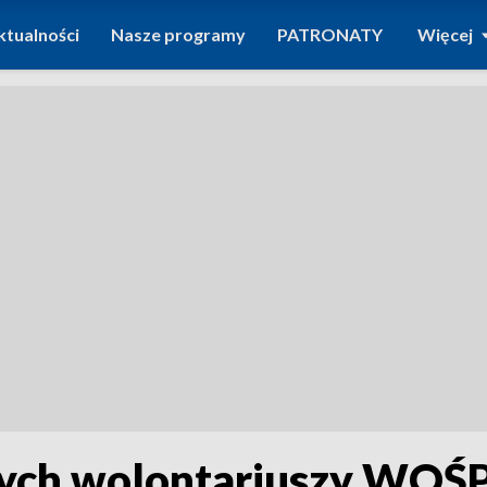
ktualności
Nasze programy
PATRONATY
Więcej
ych wolontariuszy WOŚP. 