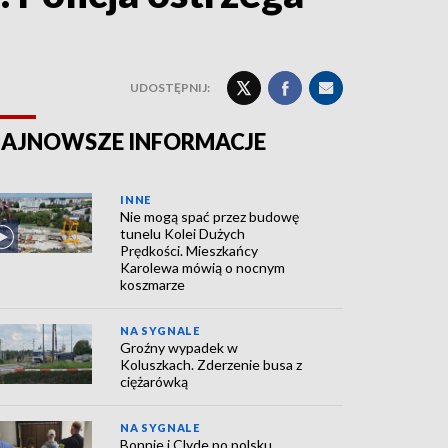
UDOSTĘPNIJ:
AJNOWSZE INFORMACJE
INNE
Nie mogą spać przez budowę
tunelu Kolei Dużych
Prędkości. Mieszkańcy
Karolewa mówią o nocnym
koszmarze
NA SYGNALE
Groźny wypadek w
Koluszkach. Zderzenie busa z
ciężarówką
NA SYGNALE
Bonnie i Clyde po polsku.