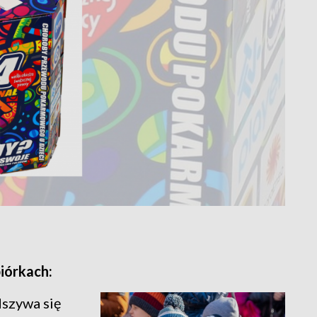
iórkach:
dszywa się