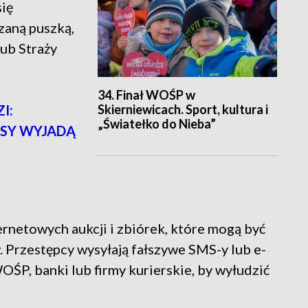
ię
zaną puszką,
lub Straży
34. Finał WOŚP w
Skierniewicach. Sport, kultura i
I:
„Światełko do Nieba”
SY WYJADĄ
ernetowych aukcji i zbiórek, które mogą być
Przestępcy wysyłają fałszywe SMS-y lub e-
OŚP, banki lub firmy kurierskie, by wyłudzić