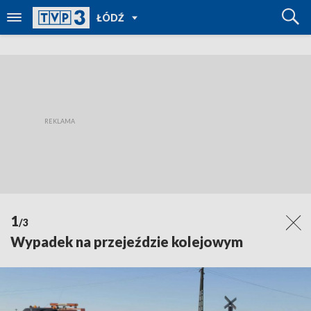
POWRÓT
ŁÓDŹ
DO
TVP
REGIONY
1
/3
Wypadek na przejeździe kolejowym