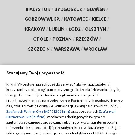
BIAŁYSTOK
/
BYDGOSZCZ
/
GDAŃSK
/
GORZÓW WLKP.
/
KATOWICE
/
KIELCE
/
KRAKÓW
/
LUBLIN
/
ŁÓDŹ
/
OLSZTYN
/
OPOLE
/
POZNAŃ
/
RZESZÓW
/
SZCZECIN
/
WARSZAWA
/
WROCŁAW
Szanujemy Twoją prywatność
Dołącz do nas:
Kliknij "Akceptuję i przechodzę do serwisu", aby wyrazić zgody na
korzystanie z technologii automatycznego śledzenia i zbierania danych,
TVP
dostęp do informacji na Twoim urządzeniu końcowym i ich
Abonament TVP
przechowywanie oraz na przetwarzanie Twoich danych osobowych przez
Regulamin TVP
nas, czyli Telewizję Polską S.A. w likwidacji (zwaną dalej również „TVP”),
Emisja w TVP
Polityka prywatności
Zaufanych Partnerów z IAB* (1201 firm)
oraz pozostałych
Zaufanych
Partnerów TVP (93 firm)
, w celach marketingowych (w tym do
Centrum informacji TVP
Moje zgody
zautomatyzowanego dopasowania reklam do Twoich zainteresowań i
mierzenia ich skuteczności) i pozostałych, które wskazujemy poniżej, a
Naziemna Telewizja Cyfrowa
Pomoc
także zgody na udostępnianie przez nas identyfikatora PPID do Google.