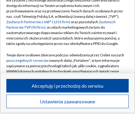
korzystanie z technologii automatycznego śledzenia i zbierania danych,
Nabożeństwa ekumeniczne
dostęp do informacji na Twoim urządzeniu końcowym i ich
przechowywanie oraz na przetwarzanie Twoich danych osobowych przez
nas, czyli Telewizję Polską S.A. w likwidacji (zwaną dalej również „TVP”),
Zaufanych Partnerów z IAB* (1201 firm)
oraz pozostałych
Zaufanych
MUZYKA I ROZRYWKA
Partnerów TVP (93 firm)
, w celach marketingowych (w tym do
zautomatyzowanego dopasowania reklam do Twoich zainteresowań i
mierzenia ich skuteczności) i pozostałych, które wskazujemy poniżej, a
także zgody na udostępnianie przez nas identyfikatora PPID do Google.
Twoje dane osobowe zbierane podczas odwiedzania przez Ciebie naszych
poszczególnych serwisów
zwanych dalej „Portalem”, w tym informacje
zapisywane za pomocą technologii takich jak: pliki cookie, sygnalizatory
WWW lub innych podobnych technologii umożliwiających świadczenie
dopasowanych i bezpiecznych usług, personalizację treści oraz reklam,
udostępnianie funkcji mediów społecznościowych oraz analizowanie
Akceptuję i przechodzę do serwisu
ruchu w Internecie.
Jazz Kwadrans
Koncerty
Twoje dane osobowe zbierane podczas odwiedzania przez Ciebie
Ustawienia zaawansowane
poszczególnych serwisów
na Portalu, takie jak adresy IP, identyfikatory
Twoich urządzeń końcowych i identyfikatory plików cookie, informacje o
Twoich wyszukiwaniach w serwisach Portalu czy historia odwiedzin będą
przetwarzane przez TVP,
Zaufanych Partnerów z IAB
oraz pozostałych
Zaufanych Partnerów TVP
dla realizacji następujących celów i funkcji:
BIAŁYSTOK
/
BYDGOSZCZ
/
GDAŃSK
/
przechowywania informacji na urządzeniu lub dostęp do nich, wyboru