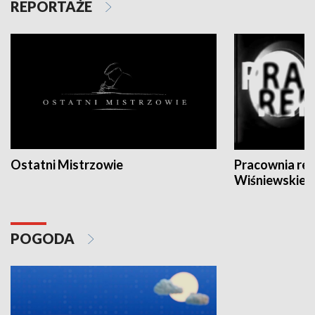
REPORTAŻE
Ostatni Mistrzowie
Pracownia re
Wiśniewskieg
POGODA