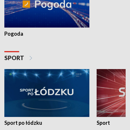
Pogoda
SPORT
Sport po łódzku
Sport