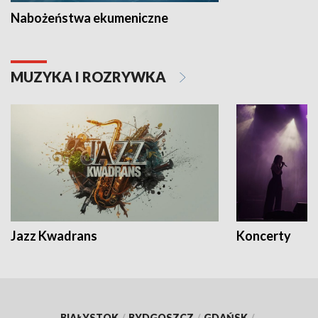
Nabożeństwa ekumeniczne
MUZYKA I ROZRYWKA
Jazz Kwadrans
Koncerty
BIAŁYSTOK
/
BYDGOSZCZ
/
GDAŃSK
/