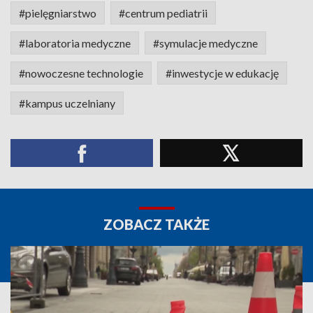
#pielęgniarstwo
#centrum pediatrii
#laboratoria medyczne
#symulacje medyczne
#nowoczesne technologie
#inwestycje w edukację
#kampus uczelniany
ZOBACZ TAKŻE