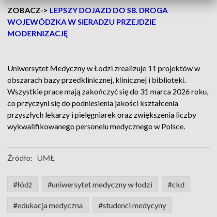
ZOBACZ->
LEPSZY DOJAZD DO S8. DROGA
WOJEWÓDZKA W SIERADZU PRZEJDZIE
MODERNIZACJĘ
Uniwersytet Medyczny w Łodzi zrealizuje 11 projektów w
obszarach bazy przedklinicznej, klinicznej i biblioteki.
Wszystkie prace mają zakończyć się do 31 marca 2026 roku,
co przyczyni się do podniesienia jakości kształcenia
przyszłych lekarzy i pielęgniarek oraz zwiększenia liczby
wykwalifikowanego personelu medycznego w Polsce.
Źródło:
UMŁ
#łódź
#uniwersytet medyczny w łodzi
#ckd
#edukacja medyczna
#studenci medycyny