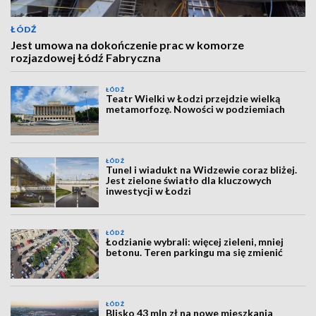
ŁÓDŹ
Jest umowa na dokończenie prac w komorze
rozjazdowej Łódź Fabryczna
ŁÓDŹ
Teatr Wielki w Łodzi przejdzie wielką
metamorfozę. Nowości w podziemiach
ŁÓDŹ
Tunel i wiadukt na Widzewie coraz bliżej.
Jest zielone światło dla kluczowych
inwestycji w Łodzi
ŁÓDŹ
Łodzianie wybrali: więcej zieleni, mniej
betonu. Teren parkingu ma się zmienić
ŁÓDŹ
Blisko 43 mln zł na nowe mieszkania