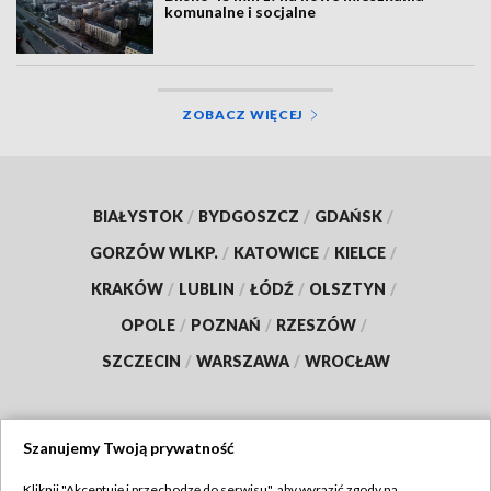
komunalne i socjalne
ZOBACZ WIĘCEJ
BIAŁYSTOK
/
BYDGOSZCZ
/
GDAŃSK
/
GORZÓW WLKP.
/
KATOWICE
/
KIELCE
/
KRAKÓW
/
LUBLIN
/
ŁÓDŹ
/
OLSZTYN
/
OPOLE
/
POZNAŃ
/
RZESZÓW
/
SZCZECIN
/
WARSZAWA
/
WROCŁAW
Szanujemy Twoją prywatność
Dołącz do nas:
Kliknij "Akceptuję i przechodzę do serwisu", aby wyrazić zgody na