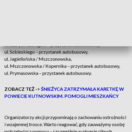
Na terenie Skierniewic ustawiono koksowniki, przy których
mieszkańcy mogą ogrzać dłonie.
Gdzie znajdują się
koksowniki?
Plac Dworcowy,
ul. Szarych Szeregów – przystanek autobusowy,
ul. Sobieskiego – przystanek autobusowy,
ul. Jagiellońska / Mszczonowska,
ul. Mszczonowska / Kopernika – przystanek autobusowy,
ul. Prymasowska – przystanek autobusowy.
ZOBACZ TEŻ ->
ŚNIEŻYCA ZATRZYMAŁA KARETKĘ W
POWIECIE KUTNOWSKIM. POMOGLI MIESZKAŃCY
Organizatorzy akcji przypominają o zachowaniu ostrożności
i wzajemnej trosce. Warto reagować, gdy zauważymy osobę
potrzebującą pomocy – szczególnie w okresie silnych