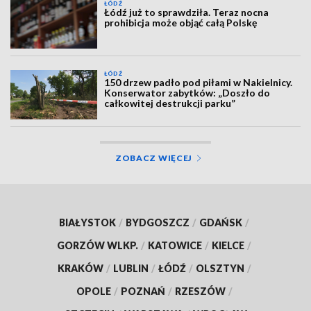
ŁÓDŹ
Łódź już to sprawdziła. Teraz nocna
prohibicja może objąć całą Polskę
ŁÓDŹ
150 drzew padło pod piłami w Nakielnicy.
Konserwator zabytków: „Doszło do
całkowitej destrukcji parku”
ZOBACZ WIĘCEJ
BIAŁYSTOK
/
BYDGOSZCZ
/
GDAŃSK
/
GORZÓW WLKP.
/
KATOWICE
/
KIELCE
/
KRAKÓW
/
LUBLIN
/
ŁÓDŹ
/
OLSZTYN
/
OPOLE
/
POZNAŃ
/
RZESZÓW
/