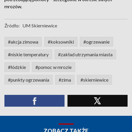
mrozów.
Źródło:
UM Skierniewice
#akcja zimowa
#koksowniki
#ogrzewanie
#niskie temperatury
#zakład utrzymania miasta
#łódzkie
#pomoc w mrozie
#punkty ogrzewania
#zima
#skierniewice
ZOBACZ TAKŻE