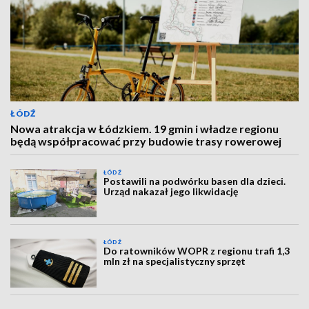
ŁÓDŹ
Nowa atrakcja w Łódzkiem. 19 gmin i władze regionu
będą współpracować przy budowie trasy rowerowej
ŁÓDŹ
Postawili na podwórku basen dla dzieci.
Urząd nakazał jego likwidację
ŁÓDŹ
Do ratowników WOPR z regionu trafi 1,3
mln zł na specjalistyczny sprzęt