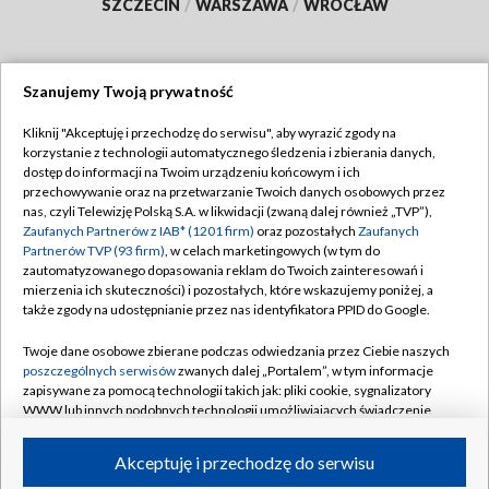
SZCZECIN
/
WARSZAWA
/
WROCŁAW
Szanujemy Twoją prywatność
Dołącz do nas:
Kliknij "Akceptuję i przechodzę do serwisu", aby wyrazić zgody na
korzystanie z technologii automatycznego śledzenia i zbierania danych,
TVP
dostęp do informacji na Twoim urządzeniu końcowym i ich
Abonament TVP
przechowywanie oraz na przetwarzanie Twoich danych osobowych przez
Regulamin TVP
nas, czyli Telewizję Polską S.A. w likwidacji (zwaną dalej również „TVP”),
Emisja w TVP
Polityka prywatności
Zaufanych Partnerów z IAB* (1201 firm)
oraz pozostałych
Zaufanych
Partnerów TVP (93 firm)
, w celach marketingowych (w tym do
Centrum informacji TVP
Moje zgody
zautomatyzowanego dopasowania reklam do Twoich zainteresowań i
mierzenia ich skuteczności) i pozostałych, które wskazujemy poniżej, a
Naziemna Telewizja Cyfrowa
Pomoc
także zgody na udostępnianie przez nas identyfikatora PPID do Google.
Sklep TVP
Biuro reklamy
Twoje dane osobowe zbierane podczas odwiedzania przez Ciebie naszych
Rada Programowa
Kontakt
poszczególnych serwisów
zwanych dalej „Portalem”, w tym informacje
zapisywane za pomocą technologii takich jak: pliki cookie, sygnalizatory
System NOS
WWW lub innych podobnych technologii umożliwiających świadczenie
dopasowanych i bezpiecznych usług, personalizację treści oraz reklam,
Informacje o nadawcy
Kanały
udostępnianie funkcji mediów społecznościowych oraz analizowanie
Akceptuję i przechodzę do serwisu
ruchu w Internecie.
Program dla prasy