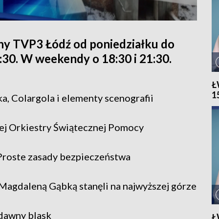
ny TVP3 Łódź od poniedziałku do
1:30. W weekendy o 18:30 i 21:30.
Ł
1
, Colargola i elementy scenografii
ej Orkiestry Świątecznej Pomocy
 Proste zasady bezpieczeństwa
Magdaleną Gąbką stanęli na najwyższej górze
dawny blask
Ł