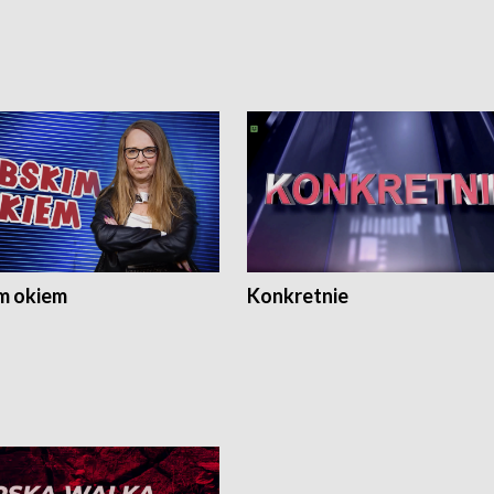
m okiem
Konkretnie