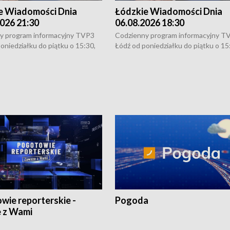
e Wiadomości Dnia
Łódzkie Wiadomości Dnia
026 21:30
06.08.2026 18:30
y program informacyjny TVP3
Codzienny program informacyjny T
oniedziałku do piątku o 15:30,
Łódź od poniedziałku do piątku o 15
:30 i 21:30. W weekendy o
16:30, 18:30 i 21:30. W weekendy o
1:30.
18:30 i 21:30.
wie reporterskie -
Pogoda
 z Wami