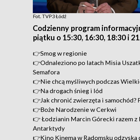
Fot. TVP3 Łódź
Codzienny program informacyj
piątku o 15:30, 16:30, 18:30 i 2
👉Smog w regionie
👉Odnaleziono po latach Misia Uszatka
Semafora
👉Nie chcą myśliwych podczas Wielki
👉Na drogach śnieg i lód
👉Jak chronić zwierzęta i samochód?
👉Boże Narodzenie w Cerkwi
👉 Łodzianin Marcin Górecki razem z 
Antarktydy
👉Kino Kinema w Radomsku odzyska 