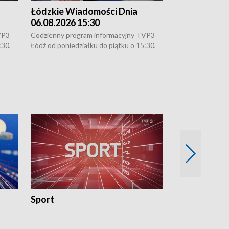
Łódzkie Wiadomości Dnia
Łódzkie Wia
06.08.2026 15:30
05.08.2026 2
VP3
Codzienny program informacyjny TVP3
Codzienny progr
:30,
Łódź od poniedziałku do piątku o 15:30,
Łódź od poniedzi
16:30, 18:30 i 21:30. W weekendy o
16:30, 18:30 i 2
18:30 i 21:30.
18:30 i 21:30.
Sport
Rozmowa Dn