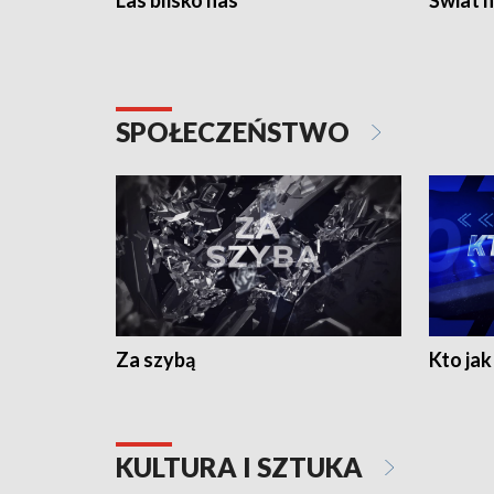
Las blisko nas
Świat n
SPOŁECZEŃSTWO
Za szybą
Kto jak 
KULTURA I SZTUKA