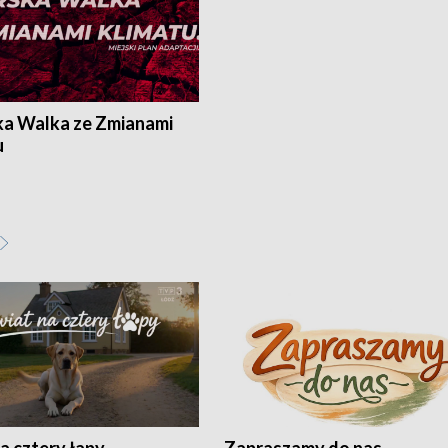
ka Walka ze Zmianami
u