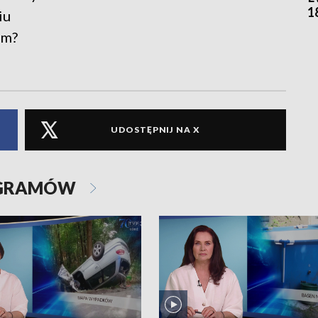
1
iu
em?
UDOSTĘPNIJ NA X
OGRAMÓW