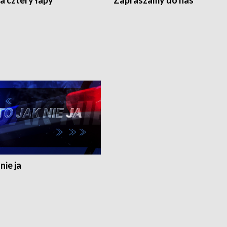
a cztery łapy
Zapraszamy do nas
nie ja