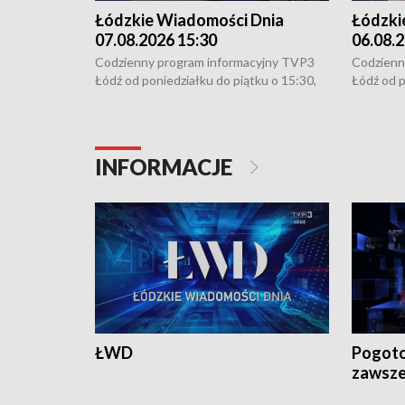
Łódzkie Wiadomości Dnia
Łódzki
07.08.2026 15:30
06.08.2
Codzienny program informacyjny TVP3
Codzienn
Łódź od poniedziałku do piątku o 15:30,
Łódź od p
16:30, 18:30 i 21:30. W weekendy o
16:30, 18
18:30 i 21:30.
18:30 i 2
INFORMACJE
ŁWD
Pogoto
zawsze