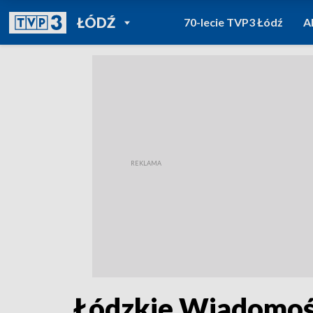
POWRÓT DO
ŁÓDŹ
70-lecie TVP3 Łódź
A
TVP REGIONY
Łódzkie Wiadomośc