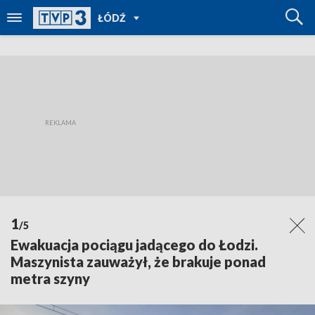
POWRÓT
ŁÓDŹ
DO
TVP
REGIONY
1
/5
Ewakuacja pociągu jadącego do Łodzi.
Maszynista zauważył, że brakuje ponad
metra szyny