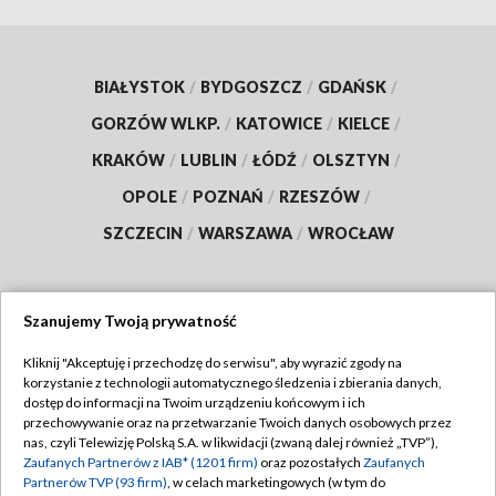
BIAŁYSTOK
/
BYDGOSZCZ
/
GDAŃSK
/
GORZÓW WLKP.
/
KATOWICE
/
KIELCE
/
KRAKÓW
/
LUBLIN
/
ŁÓDŹ
/
OLSZTYN
/
OPOLE
/
POZNAŃ
/
RZESZÓW
/
SZCZECIN
/
WARSZAWA
/
WROCŁAW
Szanujemy Twoją prywatność
Dołącz do nas:
Kliknij "Akceptuję i przechodzę do serwisu", aby wyrazić zgody na
korzystanie z technologii automatycznego śledzenia i zbierania danych,
TVP
dostęp do informacji na Twoim urządzeniu końcowym i ich
Abonament TVP
przechowywanie oraz na przetwarzanie Twoich danych osobowych przez
Regulamin TVP
nas, czyli Telewizję Polską S.A. w likwidacji (zwaną dalej również „TVP”),
Emisja w TVP
Polityka prywatności
Zaufanych Partnerów z IAB* (1201 firm)
oraz pozostałych
Zaufanych
Partnerów TVP (93 firm)
, w celach marketingowych (w tym do
Centrum informacji TVP