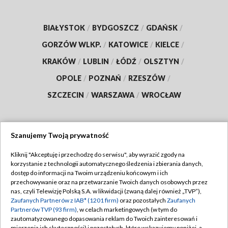
BIAŁYSTOK
/
BYDGOSZCZ
/
GDAŃSK
/
GORZÓW WLKP.
/
KATOWICE
/
KIELCE
/
KRAKÓW
/
LUBLIN
/
ŁÓDŹ
/
OLSZTYN
/
OPOLE
/
POZNAŃ
/
RZESZÓW
/
SZCZECIN
/
WARSZAWA
/
WROCŁAW
Szanujemy Twoją prywatność
Dołącz do nas:
Kliknij "Akceptuję i przechodzę do serwisu", aby wyrazić zgody na
korzystanie z technologii automatycznego śledzenia i zbierania danych,
TVP
dostęp do informacji na Twoim urządzeniu końcowym i ich
Abonament TVP
przechowywanie oraz na przetwarzanie Twoich danych osobowych przez
Regulamin TVP
nas, czyli Telewizję Polską S.A. w likwidacji (zwaną dalej również „TVP”),
Emisja w TVP
Polityka prywatności
Zaufanych Partnerów z IAB* (1201 firm)
oraz pozostałych
Zaufanych
Partnerów TVP (93 firm)
, w celach marketingowych (w tym do
Centrum informacji TVP
Moje zgody
zautomatyzowanego dopasowania reklam do Twoich zainteresowań i
mierzenia ich skuteczności) i pozostałych, które wskazujemy poniżej, a