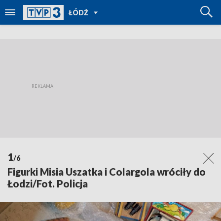
POWRÓT
ŁÓDŹ
DO
TVP
REGIONY
1
/6
Figurki Misia Uszatka i Colargola wróciły do
Łodzi/Fot. Policja