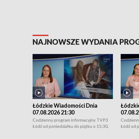
NAJNOWSZE WYDANIA PR
Łódzkie Wiadomości Dnia
Łódzki
07.08.2026 21:30
07.08.2
Codzienny program informacyjny TVP3
Codzienn
Łódź od poniedziałku do piątku o 15:30,
Łódź od p
16:30, 18:30 i 21:30. W weekendy o
16:30, 18
18:30 i 21:30.
18:30 i 2