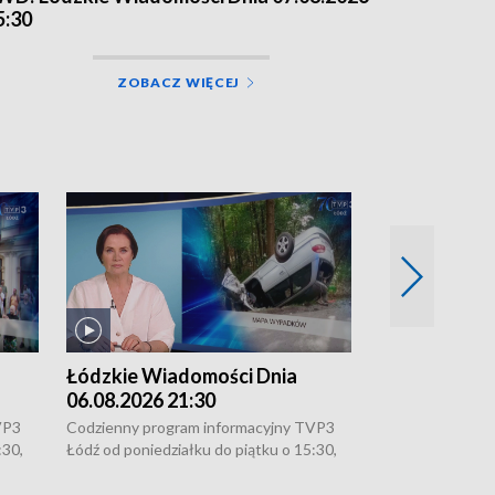
5:30
ZOBACZ WIĘCEJ
Łódzkie Wiadomości Dnia
Łódzkie Wia
06.08.2026 21:30
06.08.2026 1
VP3
Codzienny program informacyjny TVP3
Codzienny progr
:30,
Łódź od poniedziałku do piątku o 15:30,
Łódź od poniedzi
16:30, 18:30 i 21:30. W weekendy o
16:30, 18:30 i 2
18:30 i 21:30.
18:30 i 21:30.