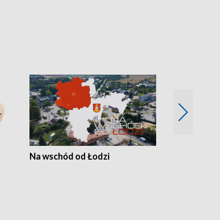
Na wschód od Łodzi
Zimowe szal
Polski