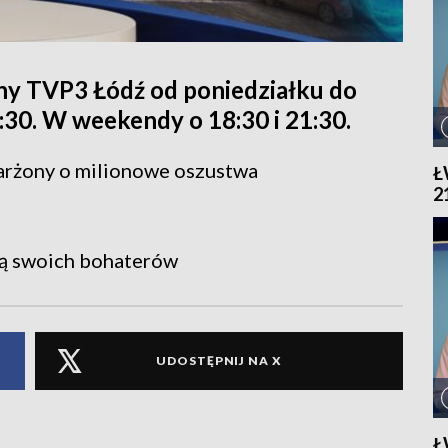
ny TVP3 Łódź od poniedziałku do
1:30. W weekendy o 18:30 i 21:30.
arżony o milionowe oszustwa
Ł
2
ą swoich bohaterów
UDOSTĘPNIJ NA X
Ł