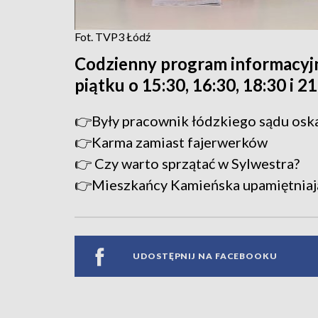
Fot. TVP3 Łódź
Codzienny program informacyj
piątku o 15:30, 16:30, 18:30 i 2
👉Były pracownik łódzkiego sądu osk
👉Karma zamiast fajerwerków
👉 Czy warto sprzątać w Sylwestra?
👉Mieszkańcy Kamieńska upamiętniaj
UDOSTĘPNIJ NA FACEBOOKU