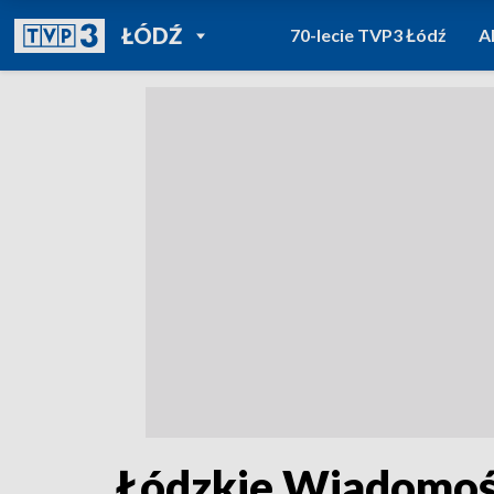
POWRÓT DO
ŁÓDŹ
70-lecie TVP3 Łódź
A
TVP REGIONY
Łódzkie Wiadomośc