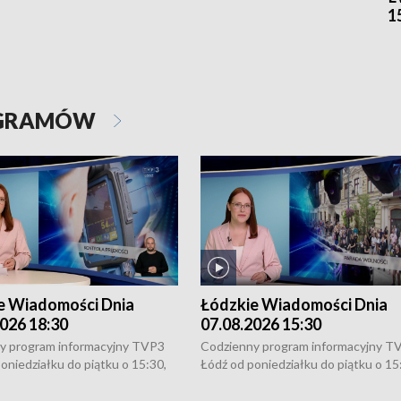
1
OGRAMÓW
e Wiadomości Dnia
Łódzkie Wiadomości Dnia
026 18:30
07.08.2026 15:30
y program informacyjny TVP3
Codzienny program informacyjny T
oniedziałku do piątku o 15:30,
Łódź od poniedziałku do piątku o 15
:30 i 21:30. W weekendy o
16:30, 18:30 i 21:30. W weekendy o
1:30.
18:30 i 21:30.