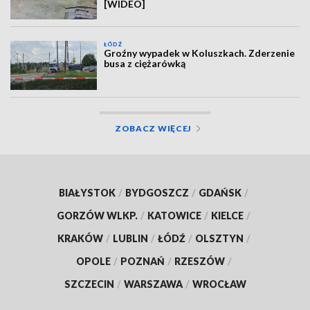
[WIDEO]
ŁÓDŹ
Groźny wypadek w Koluszkach. Zderzenie
busa z ciężarówką
ZOBACZ WIĘCEJ
BIAŁYSTOK
/
BYDGOSZCZ
/
GDAŃSK
/
GORZÓW WLKP.
/
KATOWICE
/
KIELCE
/
KRAKÓW
/
LUBLIN
/
ŁÓDŹ
/
OLSZTYN
/
OPOLE
/
POZNAŃ
/
RZESZÓW
/
SZCZECIN
/
WARSZAWA
/
WROCŁAW