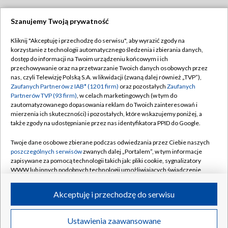
Szanujemy Twoją prywatność
Dołącz do nas:
Kliknij "Akceptuję i przechodzę do serwisu", aby wyrazić zgody na
korzystanie z technologii automatycznego śledzenia i zbierania danych,
TVP
dostęp do informacji na Twoim urządzeniu końcowym i ich
Abonament TVP
przechowywanie oraz na przetwarzanie Twoich danych osobowych przez
Regulamin TVP
nas, czyli Telewizję Polską S.A. w likwidacji (zwaną dalej również „TVP”),
Emisja w TVP
Polityka prywatności
Zaufanych Partnerów z IAB* (1201 firm)
oraz pozostałych
Zaufanych
Partnerów TVP (93 firm)
, w celach marketingowych (w tym do
Centrum informacji TVP
Moje zgody
zautomatyzowanego dopasowania reklam do Twoich zainteresowań i
mierzenia ich skuteczności) i pozostałych, które wskazujemy poniżej, a
Naziemna Telewizja Cyfrowa
Pomoc
także zgody na udostępnianie przez nas identyfikatora PPID do Google.
Sklep TVP
Biuro reklamy
Twoje dane osobowe zbierane podczas odwiedzania przez Ciebie naszych
Rada Programowa
Kontakt
poszczególnych serwisów
zwanych dalej „Portalem”, w tym informacje
zapisywane za pomocą technologii takich jak: pliki cookie, sygnalizatory
System NOS
WWW lub innych podobnych technologii umożliwiających świadczenie
dopasowanych i bezpiecznych usług, personalizację treści oraz reklam,
Informacje o nadawcy
Kanały
udostępnianie funkcji mediów społecznościowych oraz analizowanie
Akceptuję i przechodzę do serwisu
ruchu w Internecie.
Program dla prasy
©2026 Telewizja Polska S.A. w likwidacji
Biuro Reklamy
Twoje dane osobowe zbierane podczas odwiedzania przez Ciebie
Ustawienia zaawansowane
poszczególnych serwisów
na Portalu, takie jak adresy IP, identyfikatory