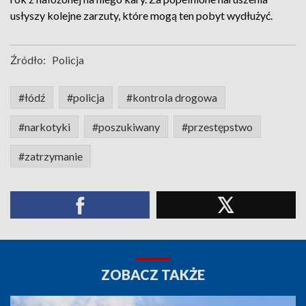
usłyszy kolejne zarzuty, które mogą ten pobyt wydłużyć.
Źródło:
Policja
#łódź
#policja
#kontrola drogowa
#narkotyki
#poszukiwany
#przestępstwo
#zatrzymanie
ZOBACZ TAKŻE