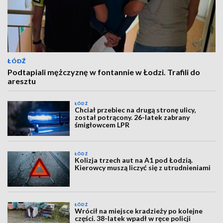
ŁÓDŹ
Podtapiali mężczyznę w fontannie w Łodzi. Trafili do
aresztu
ŁÓDŹ
Chciał przebiec na drugą stronę ulicy,
został potrącony. 26-latek zabrany
śmigłowcem LPR
ŁÓDŹ
Kolizja trzech aut na A1 pod Łodzią.
Kierowcy muszą liczyć się z utrudnieniami
ŁÓDŹ
Wrócił na miejsce kradzieży po kolejne
części. 38-latek wpadł w ręce policji