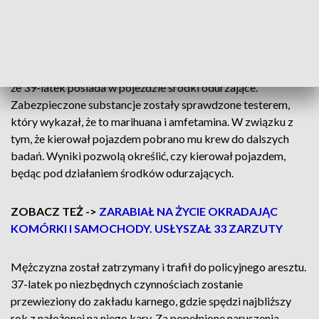
siedział 37-letni mężczyzna. Po sprawdzeniu go w
policyjnych bazach okazało się, że jest poszukiwany do
odbycia roku kary pozbawienia wolności.
Podczas dalszych czynności funkcjonariuszy wyszło na jaw,
że 39-latek posiada w pojeździe środki odurzające.
Zabezpieczone substancje zostały sprawdzone testerem,
który wykazał, że to marihuana i amfetamina. W związku z
tym, że kierował pojazdem pobrano mu krew do dalszych
badań. Wyniki pozwolą określić, czy kierował pojazdem,
będąc pod działaniem środków odurzających.
ZOBACZ TEŻ ->
ZARABIAŁ NA ŻYCIE OKRADAJĄC
KOMÓRKI I SAMOCHODY. USŁYSZAŁ 33 ZARZUTY
Mężczyzna został zatrzymany i trafił do policyjnego aresztu.
37-latek po niezbędnych czynnościach zostanie
przewieziony do zakładu karnego, gdzie spędzi najbliższy
rok z nałożonej na niego kary. Za popełnione naruszenia