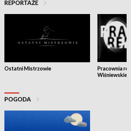
REPORTAŻE
Ostatni Mistrzowie
Pracownia re
Wiśniewskieg
POGODA