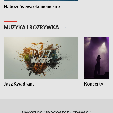
Nabożeństwa ekumeniczne
MUZYKA I ROZRYWKA
Jazz Kwadrans
Koncerty
BIAŁYSTOK
/
BYDGOSZCZ
/
GDAŃSK
/