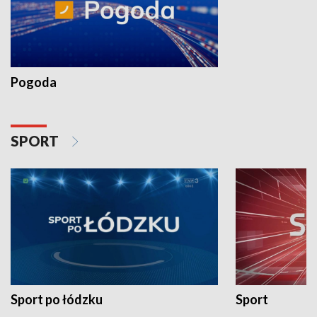
Pogoda
SPORT
Sport po łódzku
Sport