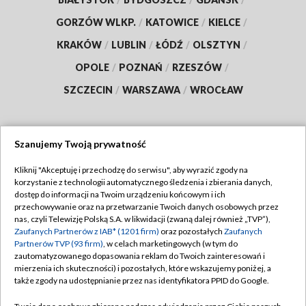
GORZÓW WLKP.
/
KATOWICE
/
KIELCE
/
KRAKÓW
/
LUBLIN
/
ŁÓDŹ
/
OLSZTYN
/
OPOLE
/
POZNAŃ
/
RZESZÓW
/
SZCZECIN
/
WARSZAWA
/
WROCŁAW
Szanujemy Twoją prywatność
Dołącz do nas:
Kliknij "Akceptuję i przechodzę do serwisu", aby wyrazić zgody na
korzystanie z technologii automatycznego śledzenia i zbierania danych,
TVP
dostęp do informacji na Twoim urządzeniu końcowym i ich
Abonament TVP
przechowywanie oraz na przetwarzanie Twoich danych osobowych przez
Regulamin TVP
nas, czyli Telewizję Polską S.A. w likwidacji (zwaną dalej również „TVP”),
Emisja w TVP
Zaufanych Partnerów z IAB* (1201 firm)
oraz pozostałych
Zaufanych
Polityka prywatności
Partnerów TVP (93 firm)
, w celach marketingowych (w tym do
Centrum informacji TVP
Moje zgody
zautomatyzowanego dopasowania reklam do Twoich zainteresowań i
mierzenia ich skuteczności) i pozostałych, które wskazujemy poniżej, a
Naziemna Telewizja Cyfrowa
Pomoc
także zgody na udostępnianie przez nas identyfikatora PPID do Google.
Sklep TVP
Biuro reklamy