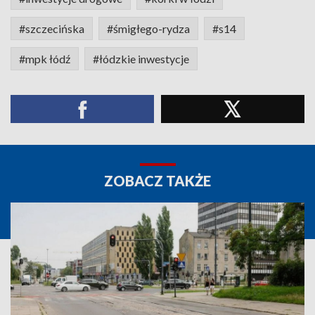
#szczecińska
#śmigłego-rydza
#s14
#mpk łódź
#łódzkie inwestycje
ZOBACZ TAKŻE