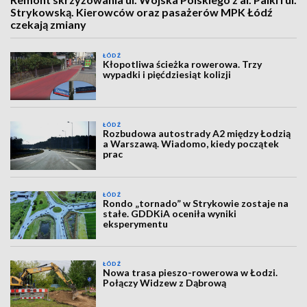
Strykowską. Kierowców oraz pasażerów MPK Łódź
czekają zmiany
ŁÓDŹ
Kłopotliwa ścieżka rowerowa. Trzy
wypadki i pięćdziesiąt kolizji
ŁÓDŹ
Rozbudowa autostrady A2 między Łodzią
a Warszawą. Wiadomo, kiedy początek
prac
ŁÓDŹ
Rondo „tornado” w Strykowie zostaje na
stałe. GDDKiA oceniła wyniki
eksperymentu
ŁÓDŹ
Nowa trasa pieszo-rowerowa w Łodzi.
Połączy Widzew z Dąbrową