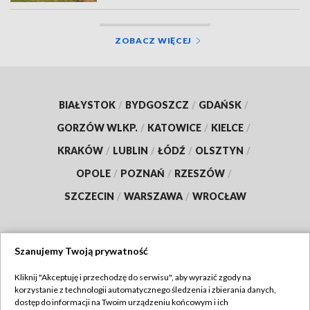
ZOBACZ WIĘCEJ
BIAŁYSTOK
/
BYDGOSZCZ
/
GDAŃSK
/
GORZÓW WLKP.
/
KATOWICE
/
KIELCE
/
KRAKÓW
/
LUBLIN
/
ŁÓDŹ
/
OLSZTYN
/
OPOLE
/
POZNAŃ
/
RZESZÓW
/
SZCZECIN
/
WARSZAWA
/
WROCŁAW
Szanujemy Twoją prywatność
Dołącz do nas:
Kliknij "Akceptuję i przechodzę do serwisu", aby wyrazić zgody na
korzystanie z technologii automatycznego śledzenia i zbierania danych,
TVP
dostęp do informacji na Twoim urządzeniu końcowym i ich