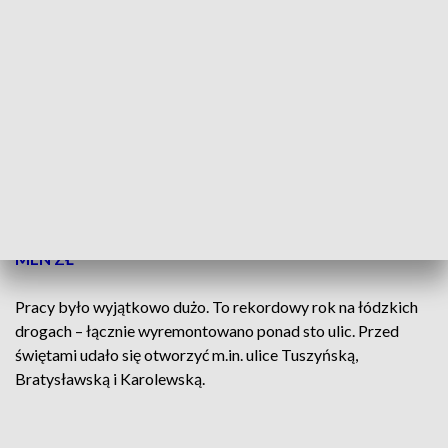
W tym roku ponownie nie udało się zakończyć prac na ulicy
Śmigłego-Rydza. Na szczęście przed świętami dla ruchu
otwarte zostało wyremontowane rondo Broniewskiego. To
jednak tylko jeden z etapów trwającego już ponad siedem lat,
opóźnionego remontu drogi.
ZOBACZ TEŻ ->
PO LATACH OCZEKIWANIA
POWSTANIE KŁADKA NAD TORAMI PRZY UL.
HENRYKOWSKIEJ. INWESTYCJA MA KOSZTOWAĆ 10
MLN ZŁ
Pracy było wyjątkowo dużo. To rekordowy rok na łódzkich
drogach – łącznie wyremontowano ponad sto ulic. Przed
świętami udało się otworzyć m.in. ulice Tuszyńską,
Bratysławską i Karolewską.