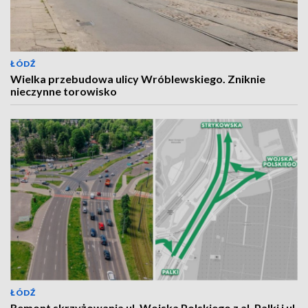
ŁÓDŹ
Wielka przebudowa ulicy Wróblewskiego. Zniknie
nieczynne torowisko
ŁÓDŹ
Remont skrzyżowania ul. Wojska Polskiego z al. Palki i ul.