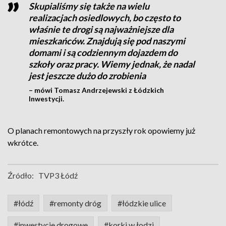
Skupialiśmy się także na wielu
realizacjach osiedlowych, bo często to
właśnie te drogi są najważniejsze dla
mieszkańców. Znajdują się pod naszymi
domami i są codziennym dojazdem do
szkoły oraz pracy. Wiemy jednak, że nadal
jest jeszcze dużo do zrobienia
– mówi Tomasz Andrzejewski z Łódzkich
Inwestycji.
O planach remontowych na przyszły rok opowiemy już
wkrótce.
Źródło:
TVP3 Łódź
#łódź
#remonty dróg
#łódzkie ulice
#inwestycje drogowe
#korki w łodzi