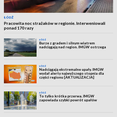
ŁÓDŹ
Pracowita noc strażaków w regionie. Interweniowali
ponad 170 razy
ŁÓDŹ
Burze z gradem i silnym wiatrem
nadciągają nad region. IMGW ostrzega
ŁÓDŹ
Nadciągają ekstremalne upały. IMGW
wydał alerty najwyższego stopnia dla
części regionu [AKTUALIZACJA]
ŁÓDŹ
To tylko krótka przerwa. IMGW
zapowiada szybki powrót upałów