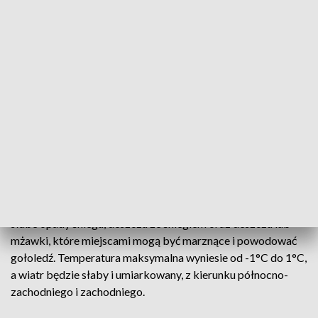
Prognoza pogody dla Łódzkiego
Dziś, 26 grudnia, w ciągu dnia prognozowane jest
zachmurzenie umiarkowane i duże. Lokalnie mogą wystąpić
słabe opady śniegu, deszczu ze śniegiem oraz deszczu lub
mżawki, które miejscami mogą być marznące i powodować
gołoledź. Temperatura maksymalna wyniesie od -1°C do 1°C,
a wiatr będzie słaby i umiarkowany, z kierunku północno-
zachodniego i zachodniego.