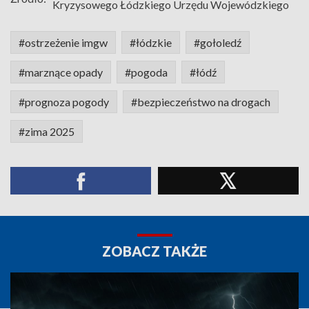
Kryzysowego Łódzkiego Urzędu Wojewódzkiego
#ostrzeżenie imgw
#łódzkie
#gołoledź
#marznące opady
#pogoda
#łódź
#prognoza pogody
#bezpieczeństwo na drogach
#zima 2025
ZOBACZ TAKŻE