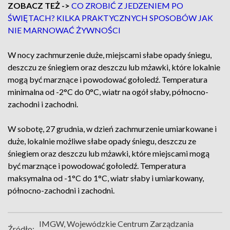
ZOBACZ TEŻ ->
CO ZROBIĆ Z JEDZENIEM PO
ŚWIĘTACH? KILKA PRAKTYCZNYCH SPOSOBÓW JAK
NIE MARNOWAĆ ŻYWNOŚCI
W nocy zachmurzenie duże, miejscami słabe opady śniegu,
deszczu ze śniegiem oraz deszczu lub mżawki, które lokalnie
mogą być marznące i powodować gołoledź. Temperatura
minimalna od -2°C do 0°C, wiatr na ogół słaby, północno-
zachodni i zachodni.
W sobotę, 27 grudnia, w dzień zachmurzenie umiarkowane i
duże, lokalnie możliwe słabe opady śniegu, deszczu ze
śniegiem oraz deszczu lub mżawki, które miejscami mogą
być marznące i powodować gołoledź. Temperatura
maksymalna od -1°C do 1°C, wiatr słaby i umiarkowany,
północno-zachodni i zachodni.
IMGW, Wojewódzkie Centrum Zarządzania
Źródło: