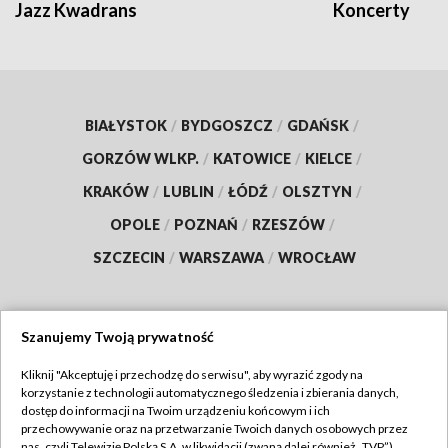
Jazz Kwadrans
Koncerty
BIAŁYSTOK
/
BYDGOSZCZ
/
GDAŃSK
/
GORZÓW WLKP.
/
KATOWICE
/
KIELCE
/
KRAKÓW
/
LUBLIN
/
ŁÓDŹ
/
OLSZTYN
/
OPOLE
/
POZNAŃ
/
RZESZÓW
/
SZCZECIN
/
WARSZAWA
/
WROCŁAW
Szanujemy Twoją prywatność
Dołącz do nas:
Kliknij "Akceptuję i przechodzę do serwisu", aby wyrazić zgody na
korzystanie z technologii automatycznego śledzenia i zbierania danych,
TVP
dostęp do informacji na Twoim urządzeniu końcowym i ich
Abonament TVP
przechowywanie oraz na przetwarzanie Twoich danych osobowych przez
Regulamin TVP
nas, czyli Telewizję Polską S.A. w likwidacji (zwaną dalej również „TVP”),