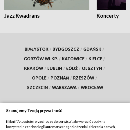
Jazz Kwadrans
Koncerty
BIAŁYSTOK
/
BYDGOSZCZ
/
GDAŃSK
/
GORZÓW WLKP.
/
KATOWICE
/
KIELCE
/
KRAKÓW
/
LUBLIN
/
ŁÓDŹ
/
OLSZTYN
/
OPOLE
/
POZNAŃ
/
RZESZÓW
/
SZCZECIN
/
WARSZAWA
/
WROCŁAW
Szanujemy Twoją prywatność
Dołącz do nas:
Kliknij "Akceptuję i przechodzę do serwisu", aby wyrazić zgody na
korzystanie z technologii automatycznego śledzenia i zbierania danych,
TVP