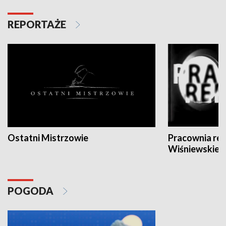
REPORTAŻE
Ostatni Mistrzowie
Pracownia re
Wiśniewskieg
POGODA