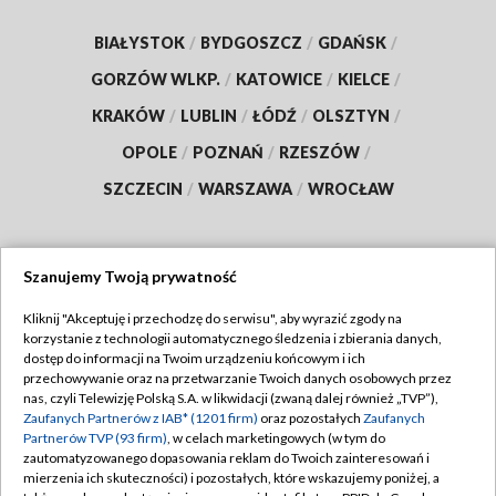
BIAŁYSTOK
/
BYDGOSZCZ
/
GDAŃSK
/
GORZÓW WLKP.
/
KATOWICE
/
KIELCE
/
KRAKÓW
/
LUBLIN
/
ŁÓDŹ
/
OLSZTYN
/
OPOLE
/
POZNAŃ
/
RZESZÓW
/
SZCZECIN
/
WARSZAWA
/
WROCŁAW
Szanujemy Twoją prywatność
Dołącz do nas:
Kliknij "Akceptuję i przechodzę do serwisu", aby wyrazić zgody na
korzystanie z technologii automatycznego śledzenia i zbierania danych,
TVP
dostęp do informacji na Twoim urządzeniu końcowym i ich
Abonament TVP
przechowywanie oraz na przetwarzanie Twoich danych osobowych przez
Regulamin TVP
nas, czyli Telewizję Polską S.A. w likwidacji (zwaną dalej również „TVP”),
Emisja w TVP
Zaufanych Partnerów z IAB* (1201 firm)
oraz pozostałych
Zaufanych
Polityka prywatności
Partnerów TVP (93 firm)
, w celach marketingowych (w tym do
Centrum informacji TVP
Moje zgody
zautomatyzowanego dopasowania reklam do Twoich zainteresowań i
mierzenia ich skuteczności) i pozostałych, które wskazujemy poniżej, a
Naziemna Telewizja Cyfrowa
Pomoc