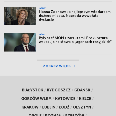
ŁÓDŹ
Hanna Zdanowska najlepszym włodarzem
dużego miasta. Nagroda wywołała
dyskusję
ŁÓDŹ
Były szef MON z zarzutami. Prokuratura
wskazuje na słowa o „agentach rosyjskich”
ZOBACZ WIĘCEJ
BIAŁYSTOK
/
BYDGOSZCZ
/
GDAŃSK
/
GORZÓW WLKP.
/
KATOWICE
/
KIELCE
/
KRAKÓW
/
LUBLIN
/
ŁÓDŹ
/
OLSZTYN
/
OPOLE
/
POZNAŃ
/
RZESZÓW
/