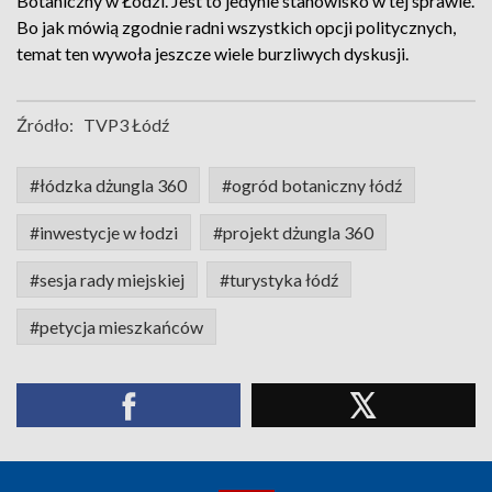
Botaniczny w Łodzi. Jest to jedynie stanowisko w tej sprawie.
Bo jak mówią zgodnie radni wszystkich opcji politycznych,
temat ten wywoła jeszcze wiele burzliwych dyskusji.
Źródło:
TVP3 Łódź
#łódzka dżungla 360
#ogród botaniczny łódź
#inwestycje w łodzi
#projekt dżungla 360
#sesja rady miejskiej
#turystyka łódź
#petycja mieszkańców