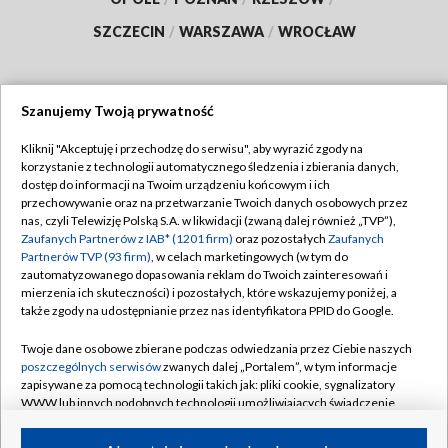
SZCZECIN
/
WARSZAWA
/
WROCŁAW
Szanujemy Twoją prywatność
Dołącz do nas:
Kliknij "Akceptuję i przechodzę do serwisu", aby wyrazić zgody na
korzystanie z technologii automatycznego śledzenia i zbierania danych,
TVP
dostęp do informacji na Twoim urządzeniu końcowym i ich
Abonament TVP
przechowywanie oraz na przetwarzanie Twoich danych osobowych przez
Regulamin TVP
nas, czyli Telewizję Polską S.A. w likwidacji (zwaną dalej również „TVP”),
Emisja w TVP
Polityka prywatności
Zaufanych Partnerów z IAB* (1201 firm)
oraz pozostałych
Zaufanych
Partnerów TVP (93 firm)
, w celach marketingowych (w tym do
Centrum informacji TVP
Moje zgody
zautomatyzowanego dopasowania reklam do Twoich zainteresowań i
mierzenia ich skuteczności) i pozostałych, które wskazujemy poniżej, a
Naziemna Telewizja Cyfrowa
Pomoc
także zgody na udostępnianie przez nas identyfikatora PPID do Google.
Sklep TVP
Biuro reklamy
Twoje dane osobowe zbierane podczas odwiedzania przez Ciebie naszych
Rada Programowa
Kontakt
poszczególnych serwisów
zwanych dalej „Portalem”, w tym informacje
zapisywane za pomocą technologii takich jak: pliki cookie, sygnalizatory
System NOS
WWW lub innych podobnych technologii umożliwiających świadczenie
dopasowanych i bezpiecznych usług, personalizację treści oraz reklam,
Informacje o nadawcy
Kanały
udostępnianie funkcji mediów społecznościowych oraz analizowanie