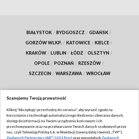
BIAŁYSTOK
/
BYDGOSZCZ
/
GDAŃSK
/
GORZÓW WLKP.
/
KATOWICE
/
KIELCE
/
KRAKÓW
/
LUBLIN
/
ŁÓDŹ
/
OLSZTYN
/
OPOLE
/
POZNAŃ
/
RZESZÓW
/
SZCZECIN
/
WARSZAWA
/
WROCŁAW
Szanujemy Twoją prywatność
Dołącz do nas:
Kliknij "Akceptuję i przechodzę do serwisu", aby wyrazić zgody na
korzystanie z technologii automatycznego śledzenia i zbierania danych,
TVP
dostęp do informacji na Twoim urządzeniu końcowym i ich
Abonament TVP
przechowywanie oraz na przetwarzanie Twoich danych osobowych przez
Regulamin TVP
nas, czyli Telewizję Polską S.A. w likwidacji (zwaną dalej również „TVP”),
Emisja w TVP
Zaufanych Partnerów z IAB* (1201 firm)
oraz pozostałych
Zaufanych
Polityka prywatności