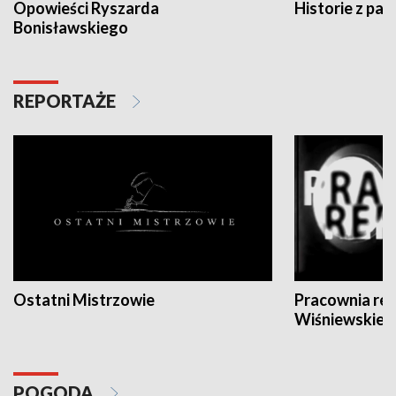
Opowieści Ryszarda
Historie z pas
Bonisławskiego
REPORTAŻE
Ostatni Mistrzowie
Pracownia re
Wiśniewskieg
POGODA