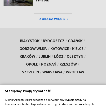
11-latek
ZOBACZ WIĘCEJ
BIAŁYSTOK
/
BYDGOSZCZ
/
GDAŃSK
/
GORZÓW WLKP.
/
KATOWICE
/
KIELCE
/
KRAKÓW
/
LUBLIN
/
ŁÓDŹ
/
OLSZTYN
/
OPOLE
/
POZNAŃ
/
RZESZÓW
/
SZCZECIN
/
WARSZAWA
/
WROCŁAW
Szanujemy Twoją prywatność
Dołącz do nas:
Kliknij "Akceptuję i przechodzę do serwisu", aby wyrazić zgody na
korzystanie z technologii automatycznego śledzenia i zbierania danych,
TVP