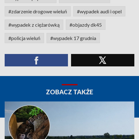
#zdarzenie drogowe wieluń
#wypadek audi i opel
#wypadek z ciężarówką
#objazdy dk45
#policja wieluń
#wypadek 17 grudnia
ZOBACZ TAKŻE