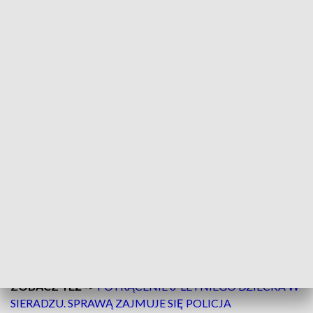
Powiatowej Policji w Wieluniu, ze wstępnych ustaleń
funkcjonariuszy wynika, że 59-letni kierujący oplem,
wyjeżdżając z drogi podporządkowanej na drogę krajową nr
45, zderzył się z audi prowadzonym przez 39-letnią kobietę.
ZOBACZ TEŻ ->
ZASŁABNIĘCIE KIEROWCY NA A2.
MĘŻCZYZNA ZMARŁ MIMO REANIMACJI
Siła uderzenia sprawiła, że audi przemieściło się i uderzyło w
samochód ciężarowy. Wszyscy uczestnicy zdarzenia byli
trzeźwi.
Na miejsce wezwano służby ratunkowe. Ratownicy medyczni
podjęli decyzję o przetransportowaniu do szpitala
kierującego oplem oraz kierującej audi. Obrażenia
poszkodowanych są obecnie diagnozowane.
ZOBACZ TEŻ ->
POTRĄCENIE 6-LETNIEGO DZIECKA W
SIERADZU. SPRAWĄ ZAJMUJE SIĘ POLICJA