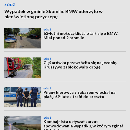
ŁÓDŹ
Wypadek w gminie Skomlin. BMW uderzyło w
nieoświetloną przyczepę
ŁÓDŹ
63-letni motocyklista otarł się o BMW.
Miał ponad 2 promile
ŁÓDŹ
Ciężarówka przewróciła się na jezdnię.
Kruszywo zablokowało drogę
ŁÓDŹ
Pijany kierowca z zakazem wjechał na
plażę. 59-latek trafił do aresztu
ŁÓDŹ
Kombajnista usłyszał zarzut
spowodowania wypadku, w którym zginął