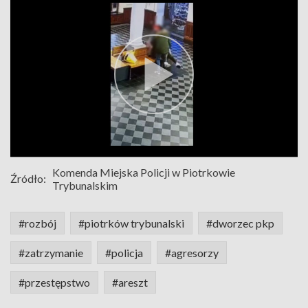
Komenda Miejska Policji w Piotrkowie
Źródło:
Trybunalskim
#rozbój
#piotrków trybunalski
#dworzec pkp
#zatrzymanie
#policja
#agresorzy
#przestępstwo
#areszt