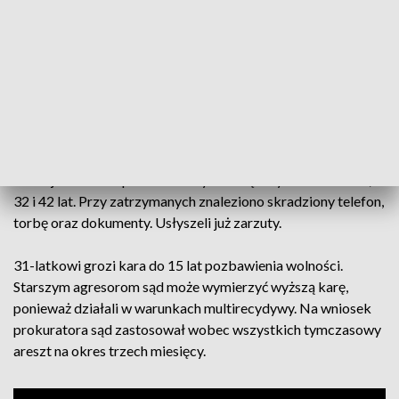
- poinformowała mł. asp. Edyta Daroch oficer
prasowy KMP w Piotrkowie Trybunalskim.
PRZECZYTAJ ->
STALKER Z NOŻEM ZATRZYMANY W
WIERUSZOWIE. W JEGO UJĘCIU POMÓGŁ POLICJANT
PO SŁUŻBIE
Funkcjonariusze jeszcze tego samego dnia ustalili sprawców
rozboju. Podczas patrolu zatrzymali mężczyzn w wieku 31,
32 i 42 lat. Przy zatrzymanych znaleziono skradziony telefon,
torbę oraz dokumenty. Usłyszeli już zarzuty.
31-latkowi grozi kara do 15 lat pozbawienia wolności.
Starszym agresorom sąd może wymierzyć wyższą karę,
ponieważ działali w warunkach multirecydywy. Na wniosek
prokuratora sąd zastosował wobec wszystkich tymczasowy
areszt na okres trzech miesięcy.