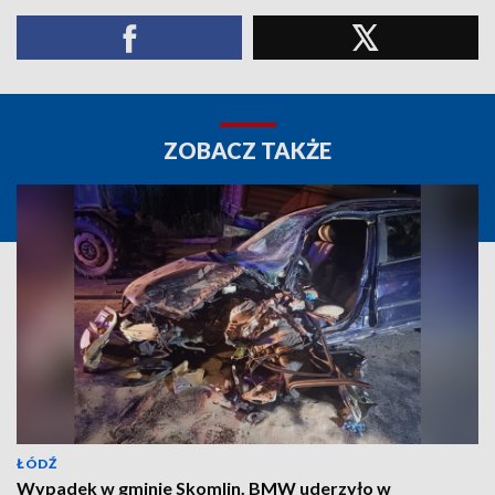
ZOBACZ TAKŻE
ŁÓDŹ
Wypadek w gminie Skomlin. BMW uderzyło w