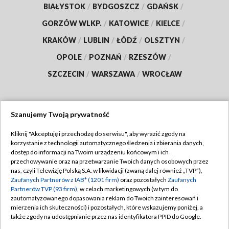
BIAŁYSTOK
/
BYDGOSZCZ
/
GDAŃSK
/
GORZÓW WLKP.
/
KATOWICE
/
KIELCE
/
KRAKÓW
/
LUBLIN
/
ŁÓDŹ
/
OLSZTYN
/
OPOLE
/
POZNAŃ
/
RZESZÓW
/
SZCZECIN
/
WARSZAWA
/
WROCŁAW
Szanujemy Twoją prywatność
Dołącz do nas:
Kliknij "Akceptuję i przechodzę do serwisu", aby wyrazić zgody na
korzystanie z technologii automatycznego śledzenia i zbierania danych,
TVP
dostęp do informacji na Twoim urządzeniu końcowym i ich
Abonament TVP
przechowywanie oraz na przetwarzanie Twoich danych osobowych przez
Regulamin TVP
nas, czyli Telewizję Polską S.A. w likwidacji (zwaną dalej również „TVP”),
Emisja w TVP
Polityka prywatności
Zaufanych Partnerów z IAB* (1201 firm)
oraz pozostałych
Zaufanych
Partnerów TVP (93 firm)
, w celach marketingowych (w tym do
Centrum informacji TVP
Moje zgody
zautomatyzowanego dopasowania reklam do Twoich zainteresowań i
mierzenia ich skuteczności) i pozostałych, które wskazujemy poniżej, a
Naziemna Telewizja Cyfrowa
Pomoc
także zgody na udostępnianie przez nas identyfikatora PPID do Google.
Sklep TVP