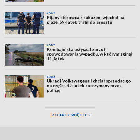
ŁÓDŹ
Pijany kierowca z zakazem wjechał na
plażę. 59-latek trafił do aresztu
ŁÓDŹ
Kombajnista usłyszał zarzut
spowodowania wypadku, w którym zginął
11-latek
ŁÓDŹ
Ukradł Volkswagena i chciał sprzedać go
na części. 42-latek zatrzymany przez
policję
ZOBACZ WIĘCEJ