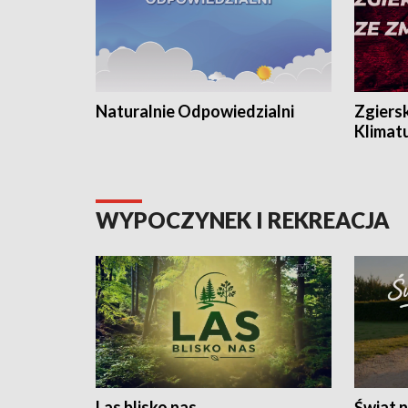
Naturalnie Odpowiedzialni
Zgiers
Klimat
WYPOCZYNEK I REKREACJA
Las blisko nas
Świat n