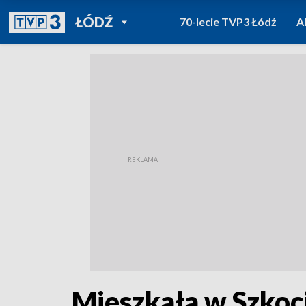
POWRÓT DO
ŁÓDŹ
70-lecie TVP3 Łódź
A
TVP REGIONY
Mieszkała w Szkocji