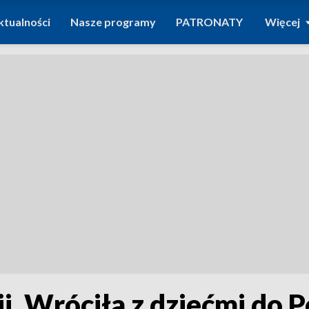
ktualności
Nasze programy
PATRONATY
Więcej
. Wróciła z dziećmi do Po