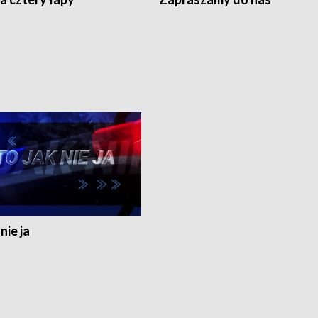
nie ja