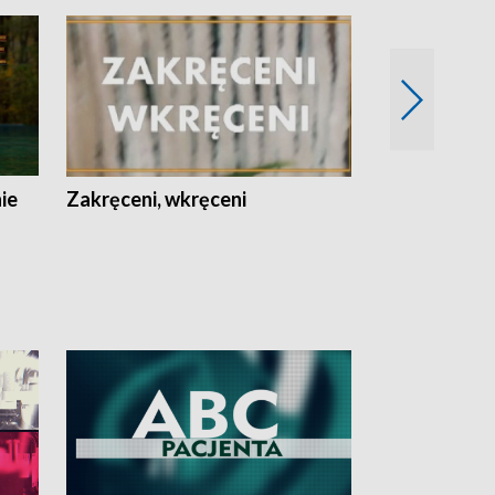
nie
Zakręceni, wkręceni
Skarby Łodzi