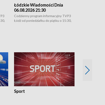
Łódzkie Wiadomości Dnia
Łódzkie Wia
06.08.2026 21:30
06.08.2026 1
VP3
Codzienny program informacyjny TVP3
Codzienny progr
:30,
Łódź od poniedziałku do piątku o 15:30,
Łódź od poniedzi
16:30, 18:30 i 21:30. W weekendy o
16:30, 18:30 i 2
18:30 i 21:30.
18:30 i 21:30.
Sport
Rozmowa Dn