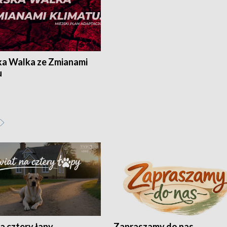
ka Walka ze Zmianami
u
a cztery łapy
Zapraszamy do nas