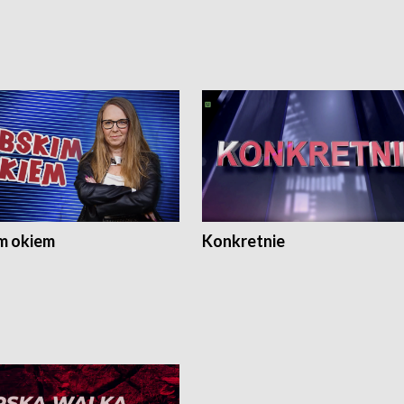
m okiem
Konkretnie