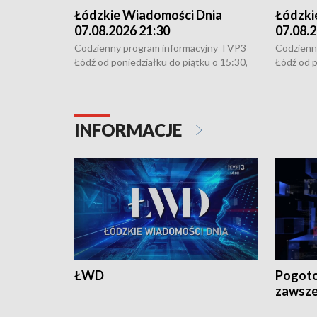
Łódzkie Wiadomości Dnia
Łódzki
07.08.2026 21:30
07.08.2
Codzienny program informacyjny TVP3
Codzienn
Łódź od poniedziałku do piątku o 15:30,
Łódź od p
16:30, 18:30 i 21:30. W weekendy o
16:30, 18
18:30 i 21:30.
18:30 i 2
INFORMACJE
ŁWD
Pogoto
zawsze