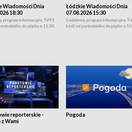
e Wiadomości Dnia
Łódzkie Wiadomości Dnia
026 18:30
07.08.2026 15:30
y program informacyjny TVP3
Codzienny program informacyjny T
oniedziałku do piątku o 15:30,
Łódź od poniedziałku do piątku o 15
:30 i 21:30. W weekendy o
16:30, 18:30 i 21:30. W weekendy o
1:30.
18:30 i 21:30.
wie reporterskie -
Pogoda
 z Wami