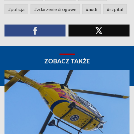
#policja
#zdarzenie drogowe
#audi
#szpital
ZOBACZ TAKŻE