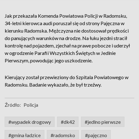
Jak przekazała Komenda Powiatowa Policji w Radomsku,
34-letni kierowca audi poruszał się od strony Pajęczna w
kierunku Radomska. Mężczyzna nie dostosował prędkości
do panujących warunków na drodze. Na łuku jezdni stracił
kontrolę nad pojazdem, zjechał na prawe pobocze i uderzył
w ogrodzenie Parafii Wszystkich Świętych w Jedlnie
Pierwszym, powodując jego uszkodzenie.
Kierujący został przewieziony do Szpitala Powiatowego w
Radomsku. Badanie wykazało, że był trzeźwy.
Źródło:
Policja
#wypadek drogowy
#dk42
#jedlno pierwsze
#gmina ładzice
#radomsko
#pajęczno