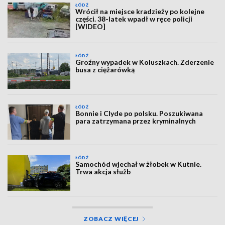
ŁÓDŹ
Wrócił na miejsce kradzieży po kolejne
części. 38-latek wpadł w ręce policji
[WIDEO]
ŁÓDŹ
Groźny wypadek w Koluszkach. Zderzenie
busa z ciężarówką
ŁÓDŹ
Bonnie i Clyde po polsku. Poszukiwana
para zatrzymana przez kryminalnych
ŁÓDŹ
Samochód wjechał w żłobek w Kutnie.
Trwa akcja służb
ZOBACZ WIĘCEJ