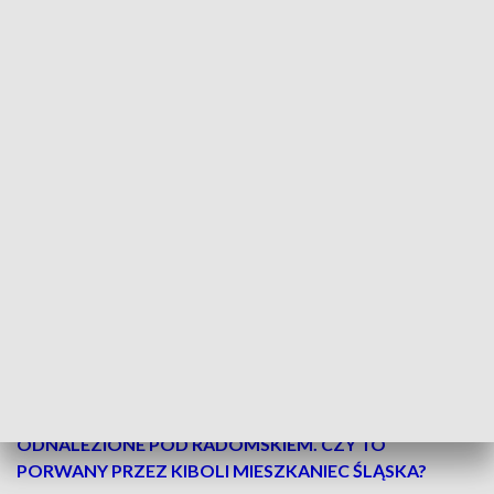
Samochód uderzył w ogrodzenie parafii. Kierowca trafił do szpitala/Fot. KPP
Radomsko
Po godzinie 21:00, 12 grudnia, na drodze krajowej nr
42 w miejscowości Jedlno Pierwsze, w gminie
Ładzice, doszło do zdarzenia drogowego.
Samochód osobowy uderzył w ogrodzenie
należące do parafii.
PRZECZYTAJ WIĘCEJ ->
CIAŁO MĘŻCZYZNY
ODNALEZIONE POD RADOMSKIEM. CZY TO
PORWANY PRZEZ KIBOLI MIESZKANIEC ŚLĄSKA?