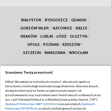
BIAŁYSTOK
/
BYDGOSZCZ
/
GDAŃSK
/
GORZÓW WLKP.
/
KATOWICE
/
KIELCE
/
KRAKÓW
/
LUBLIN
/
ŁÓDŹ
/
OLSZTYN
/
OPOLE
/
POZNAŃ
/
RZESZÓW
/
SZCZECIN
/
WARSZAWA
/
WROCŁAW
Szanujemy Twoją prywatność
Dołącz do nas:
Kliknij "Akceptuję i przechodzę do serwisu", aby wyrazić zgody na
korzystanie z technologii automatycznego śledzenia i zbierania danych,
TVP
dostęp do informacji na Twoim urządzeniu końcowym i ich
Abonament TVP
przechowywanie oraz na przetwarzanie Twoich danych osobowych przez
Regulamin TVP
nas, czyli Telewizję Polską S.A. w likwidacji (zwaną dalej również „TVP”),
Emisja w TVP
Polityka prywatności
Zaufanych Partnerów z IAB* (1201 firm)
oraz pozostałych
Zaufanych
Partnerów TVP (93 firm)
, w celach marketingowych (w tym do