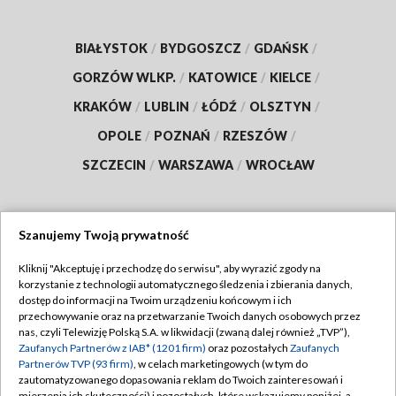
BIAŁYSTOK
/
BYDGOSZCZ
/
GDAŃSK
/
GORZÓW WLKP.
/
KATOWICE
/
KIELCE
/
KRAKÓW
/
LUBLIN
/
ŁÓDŹ
/
OLSZTYN
/
OPOLE
/
POZNAŃ
/
RZESZÓW
/
SZCZECIN
/
WARSZAWA
/
WROCŁAW
Szanujemy Twoją prywatność
Dołącz do nas:
Kliknij "Akceptuję i przechodzę do serwisu", aby wyrazić zgody na
korzystanie z technologii automatycznego śledzenia i zbierania danych,
TVP
dostęp do informacji na Twoim urządzeniu końcowym i ich
Abonament TVP
przechowywanie oraz na przetwarzanie Twoich danych osobowych przez
Regulamin TVP
nas, czyli Telewizję Polską S.A. w likwidacji (zwaną dalej również „TVP”),
Emisja w TVP
Polityka prywatności
Zaufanych Partnerów z IAB* (1201 firm)
oraz pozostałych
Zaufanych
Partnerów TVP (93 firm)
, w celach marketingowych (w tym do
Centrum informacji TVP
Moje zgody
zautomatyzowanego dopasowania reklam do Twoich zainteresowań i
mierzenia ich skuteczności) i pozostałych, które wskazujemy poniżej, a