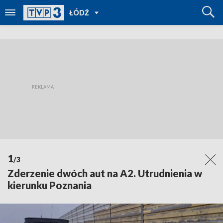
POWRÓT
ŁÓDŹ
DO
TVP
REGIONY
1
/3
Zderzenie dwóch aut na A2. Utrudnienia w
kierunku Poznania