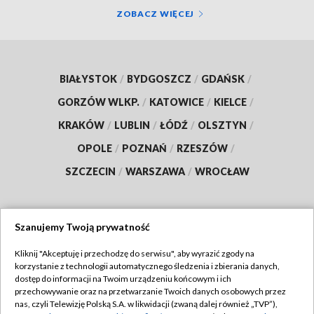
ZOBACZ WIĘCEJ
BIAŁYSTOK
/
BYDGOSZCZ
/
GDAŃSK
/
GORZÓW WLKP.
/
KATOWICE
/
KIELCE
/
KRAKÓW
/
LUBLIN
/
ŁÓDŹ
/
OLSZTYN
/
OPOLE
/
POZNAŃ
/
RZESZÓW
/
SZCZECIN
/
WARSZAWA
/
WROCŁAW
Szanujemy Twoją prywatność
Dołącz do nas:
Kliknij "Akceptuję i przechodzę do serwisu", aby wyrazić zgody na
korzystanie z technologii automatycznego śledzenia i zbierania danych,
TVP
dostęp do informacji na Twoim urządzeniu końcowym i ich
Abonament TVP
przechowywanie oraz na przetwarzanie Twoich danych osobowych przez
Regulamin TVP
nas, czyli Telewizję Polską S.A. w likwidacji (zwaną dalej również „TVP”),