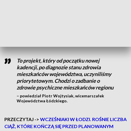
miejscowości, m.in. Brzezin i Tomaszowa. Powiat Łódzki
Wschodni jest pierwszym, choć, jak podkreślają władze
województwa, nie ostatnim, samorządem, który podpisał
porozumienie z łódzkim szpitalem psychiatrycznym im.
Babińskiego. Do tej pory mieszkańcy Koluszek musieli
szukać pomocy w placówce przy ul. Aleksandrowskiej.
To projekt, który od początku nowej
kadencji, po diagnozie stanu zdrowia
mieszkańców województwa, uczyniliśmy
priorytetowym. Chodzi o zadbanie o
zdrowie psychiczne mieszkańców regionu
– powiedział Piotr Wojtysiak, wicemarszałek
Województwa Łódzkiego.
PRZECZYTAJ ->
WCZEŚNIAKI W ŁODZI. ROŚNIE LICZBA
CIĄŻ, KTÓRE KOŃCZĄ SIĘ PRZED PLANOWANYM