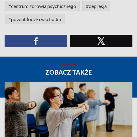
#centrum zdrowia psychicznego
#depresja
#powiat łódzki wschodni
ZOBACZ TAKŻE