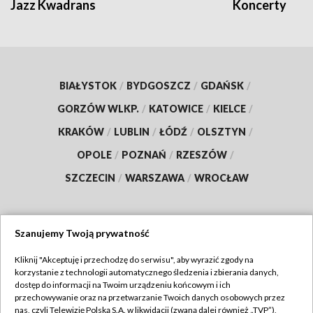
Jazz Kwadrans
Koncerty
BIAŁYSTOK
/
BYDGOSZCZ
/
GDAŃSK
/
GORZÓW WLKP.
/
KATOWICE
/
KIELCE
/
KRAKÓW
/
LUBLIN
/
ŁÓDŹ
/
OLSZTYN
/
OPOLE
/
POZNAŃ
/
RZESZÓW
/
SZCZECIN
/
WARSZAWA
/
WROCŁAW
Szanujemy Twoją prywatność
Dołącz do nas:
Kliknij "Akceptuję i przechodzę do serwisu", aby wyrazić zgody na
korzystanie z technologii automatycznego śledzenia i zbierania danych,
TVP
dostęp do informacji na Twoim urządzeniu końcowym i ich
Abonament TVP
przechowywanie oraz na przetwarzanie Twoich danych osobowych przez
Regulamin TVP
nas, czyli Telewizję Polską S.A. w likwidacji (zwaną dalej również „TVP”),