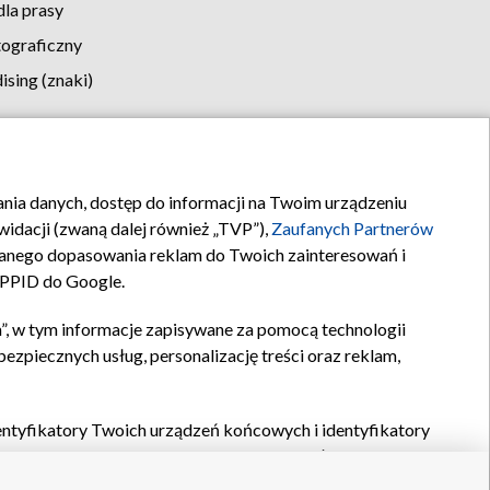
la prasy
tograficzny
sing (znaki)
klamy
Kontakt
rania danych, dostęp do informacji na Twoim urządzeniu
idacji (zwaną dalej również „TVP”),
Zaufanych Partnerów
anego dopasowania reklam do Twoich zainteresowań i
a PPID do Google.
”, w tym informacje zapisywane za pomocą technologii
zpiecznych usług, personalizację treści oraz reklam,
identyfikatory Twoich urządzeń końcowych i identyfikatory
P,
Zaufanych Partnerów z IAB
oraz pozostałych
Zaufanych
 wyboru podstawowych reklam, wyboru spersonalizowanych