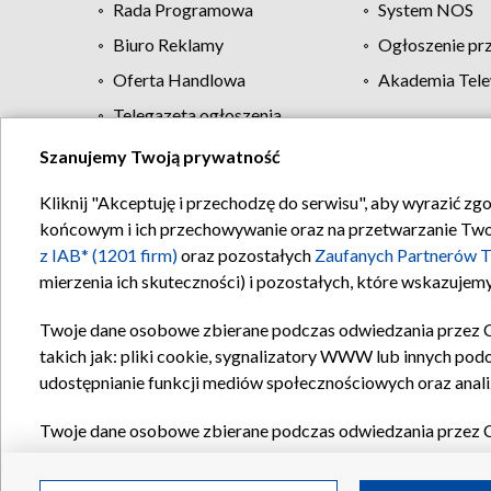
Rada Programowa
System NOS
Biuro Reklamy
Ogłoszenie pr
Oferta Handlowa
Akademia Tele
Telegazeta ogłoszenia
Szanujemy Twoją prywatność
Regulamin TVP
Kliknij "Akceptuję i przechodzę do serwisu", aby wyrazić zg
końcowym i ich przechowywanie oraz na przetwarzanie Twoich
z IAB* (1201 firm)
oraz pozostałych
Zaufanych Partnerów T
mierzenia ich skuteczności) i pozostałych, które wskazujemy
Twoje dane osobowe zbierane podczas odwiedzania przez 
takich jak: pliki cookie, sygnalizatory WWW lub innych pod
udostępnianie funkcji mediów społecznościowych oraz anali
Twoje dane osobowe zbierane podczas odwiedzania przez 
plików cookie, informacje o Twoich wyszukiwaniach w serwi
Partnerów TVP
dla realizacji następujących celów i funkc