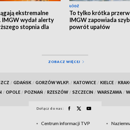
ŁÓDŹ
ągają ekstremalne
To tylko krótka przerw
. IMGW wydał alerty
IMGW zapowiada szyb
ższego stopnia dla
powrót upałów
i regionu
UALIZACJA]
ZOBACZ WIĘCEJ
SZCZ
/
GDAŃSK
/
GORZÓW WLKP.
/
KATOWICE
/
KIELCE
/
KRA
N
/
OPOLE
/
POZNAŃ
/
RZESZÓW
/
SZCZECIN
/
WARSZAWA
/
W
Dołącz do nas:
Centrum informacji TVP
Naziemna