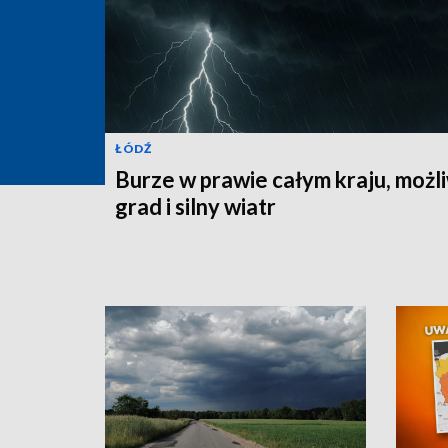
ŁÓDŹ
Burze w prawie całym kraju, możl
grad i silny wiatr