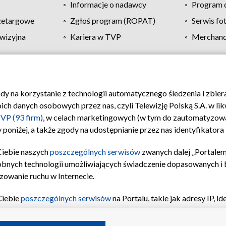
Informacje o nadawcy
Program d
zetargowe
Zgłoś program (ROPAT)
Serwis fo
wizyjna
Kariera w TVP
Merchandi
Polityka prywatności
Moje zgody
Pomoc
Biuro re
ody na korzystanie z technologii automatycznego śledzenia i zbie
 danych osobowych przez nas, czyli Telewizję Polską S.A. w likw
VP (93 firm)
, w celach marketingowych (w tym do zautomatyzow
 poniżej, a także zgody na udostępnianie przez nas identyfikator
Ciebie naszych
poszczególnych serwisów
zwanych dalej „Portalem
obnych technologii umożliwiających świadczenie dopasowanych i be
zowanie ruchu w Internecie.
Ciebie
poszczególnych serwisów
na Portalu, takie jak adresy IP, 
sach Portalu czy historia odwiedzin będą przetwarzane przez TV
ji: przechowywania informacji na urządzeniu lub dostęp do nich,
©2026 Telewizja Polska S.A. w likwidacji