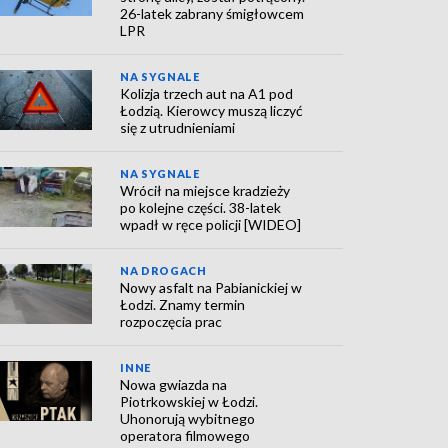
26-latek zabrany śmigłowcem
LPR
NA SYGNALE
Kolizja trzech aut na A1 pod
Łodzią. Kierowcy muszą liczyć
się z utrudnieniami
NA SYGNALE
Wrócił na miejsce kradzieży
po kolejne części. 38-latek
wpadł w ręce policji [WIDEO]
NA DROGACH
Nowy asfalt na Pabianickiej w
Łodzi. Znamy termin
rozpoczęcia prac
INNE
Nowa gwiazda na
Piotrkowskiej w Łodzi.
Uhonorują wybitnego
operatora filmowego