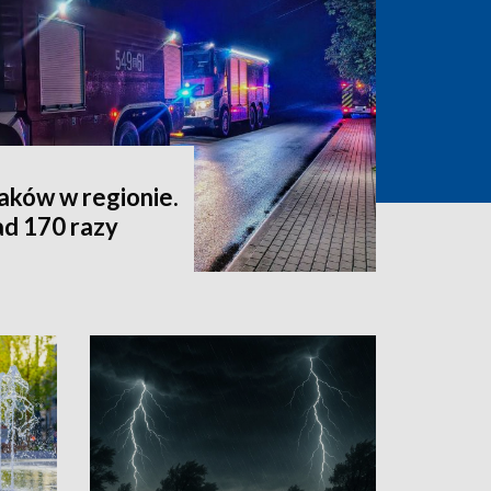
aków w regionie.
ad 170 razy