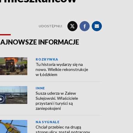
UDOSTĘPNIJ:
AJNOWSZE INFORMACJE
ROZRYWKA
Tu historia wydarzy się na
nowo. Wielkie rekonstrukcje
w Łódzkiem
INNE
Susza uderza w Zalew
Sulejowski. Właściciele
przystani i turyści są
zaniepokojeni
NA SYGNALE
Chciał przebiec na drugą
stronę ulicy, został potrącony.