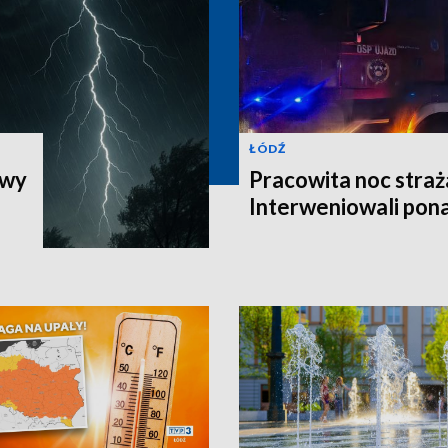
ŁÓDŹ
iwy
Pracowita noc straż
Interweniowali pon