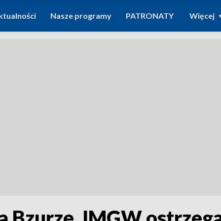
ktualności
Nasze programy
PATRONATY
Więcej
a Bzurze. IMGW ostrzeg