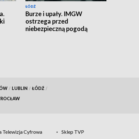
ŁÓDŹ
a.
Burze i upały. IMGW
ki
ostrzega przed
niebezpieczną pogodą
KÓW
/
LUBLIN
/
ŁÓDŹ
/
ROCŁAW
 Telewizja Cyfrowa
Sklep TVP