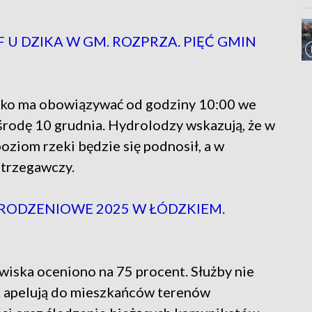
U DZIKA W GM. ROZPRZA. PIĘĆ GMIN
sko ma obowiązywać od godziny 10:00 we
środę 10 grudnia. Hydrolodzy wskazują, że w
iom rzeki będzie się podnosił, a w
trzegawczy.
RODZENIOWE 2025 W ŁÓDZKIEM.
iska oceniono na 75 procent. Służby nie
 apelują do mieszkańców terenów