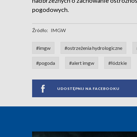
nadbrzeżnych o zachowanie ostrożnoś
pogodowych.
Źródło:
IMGW
#imgw
#ostrzeżenia hydrologiczne
#pogoda
#alert imgw
#łódzkie
UDOSTĘPNIJ NA FACEBOOKU