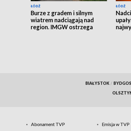
ŁÓDŹ
ŁÓDŹ
Burze z gradem i silnym
Nadci
wiatrem nadciągają nad
upały
region. IMGW ostrzega
najwy
częśc
[AKT
BIAŁYSTOK
/
BYDGO
OLSZTY
Abonament TVP
Emisja w TVP