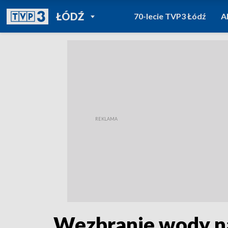
POWRÓT DO
ŁÓDŹ
70-lecie TVP3 Łódź
A
TVP REGIONY
Wezbranie wody n