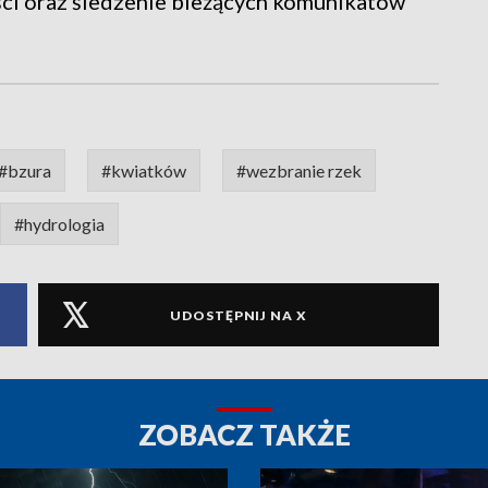
ci oraz śledzenie bieżących komunikatów
#bzura
#kwiatków
#wezbranie rzek
#hydrologia
UDOSTĘPNIJ NA X
ZOBACZ TAKŻE