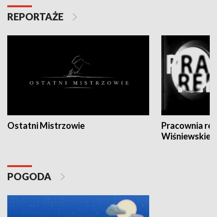
REPORTAŻE
Ostatni Mistrzowie
Pracownia re
Wiśniewskieg
POGODA