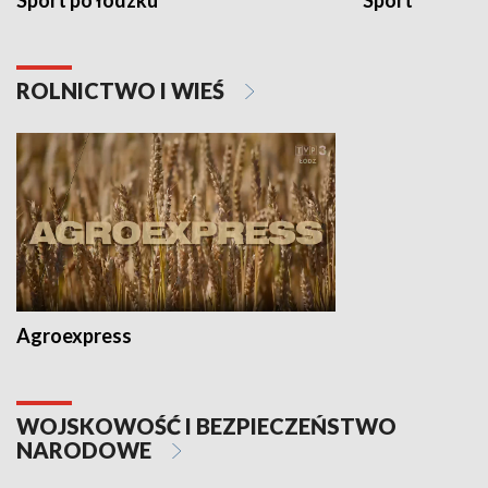
Sport po łódzku
Sport
ROLNICTWO I WIEŚ
Agroexpress
WOJSKOWOŚĆ I BEZPIECZEŃSTWO
NARODOWE