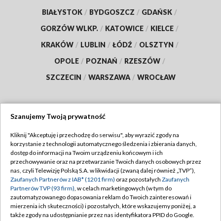
BIAŁYSTOK
/
BYDGOSZCZ
/
GDAŃSK
/
GORZÓW WLKP.
/
KATOWICE
/
KIELCE
/
KRAKÓW
/
LUBLIN
/
ŁÓDŹ
/
OLSZTYN
/
OPOLE
/
POZNAŃ
/
RZESZÓW
/
SZCZECIN
/
WARSZAWA
/
WROCŁAW
Szanujemy Twoją prywatność
Dołącz do nas:
Kliknij "Akceptuję i przechodzę do serwisu", aby wyrazić zgody na
korzystanie z technologii automatycznego śledzenia i zbierania danych,
TVP
dostęp do informacji na Twoim urządzeniu końcowym i ich
Abonament TVP
przechowywanie oraz na przetwarzanie Twoich danych osobowych przez
Regulamin TVP
nas, czyli Telewizję Polską S.A. w likwidacji (zwaną dalej również „TVP”),
Emisja w TVP
Zaufanych Partnerów z IAB* (1201 firm)
oraz pozostałych
Zaufanych
Polityka prywatności
Partnerów TVP (93 firm)
, w celach marketingowych (w tym do
Centrum informacji TVP
Moje zgody
zautomatyzowanego dopasowania reklam do Twoich zainteresowań i
mierzenia ich skuteczności) i pozostałych, które wskazujemy poniżej, a
Naziemna Telewizja Cyfrowa
Pomoc
także zgody na udostępnianie przez nas identyfikatora PPID do Google.