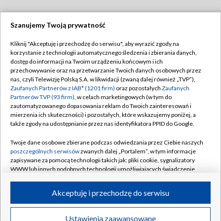
Szanujemy Twoją prywatność
Dołącz do nas:
Kliknij "Akceptuję i przechodzę do serwisu", aby wyrazić zgody na
korzystanie z technologii automatycznego śledzenia i zbierania danych,
TVP
dostęp do informacji na Twoim urządzeniu końcowym i ich
Abonament TVP
przechowywanie oraz na przetwarzanie Twoich danych osobowych przez
Regulamin TVP
nas, czyli Telewizję Polską S.A. w likwidacji (zwaną dalej również „TVP”),
Emisja w TVP
Polityka prywatności
Zaufanych Partnerów z IAB* (1201 firm)
oraz pozostałych
Zaufanych
Partnerów TVP (93 firm)
, w celach marketingowych (w tym do
Centrum informacji TVP
Moje zgody
zautomatyzowanego dopasowania reklam do Twoich zainteresowań i
mierzenia ich skuteczności) i pozostałych, które wskazujemy poniżej, a
Naziemna Telewizja Cyfrowa
Pomoc
także zgody na udostępnianie przez nas identyfikatora PPID do Google.
Sklep TVP
Biuro reklamy
Twoje dane osobowe zbierane podczas odwiedzania przez Ciebie naszych
Rada Programowa
Kontakt
poszczególnych serwisów
zwanych dalej „Portalem”, w tym informacje
zapisywane za pomocą technologii takich jak: pliki cookie, sygnalizatory
System NOS
WWW lub innych podobnych technologii umożliwiających świadczenie
dopasowanych i bezpiecznych usług, personalizację treści oraz reklam,
Informacje o nadawcy
Kanały
udostępnianie funkcji mediów społecznościowych oraz analizowanie
Akceptuję i przechodzę do serwisu
ruchu w Internecie.
Program dla prasy
©2026 Telewizja Polska S.A. w likwidacji
Biuro Reklamy
Twoje dane osobowe zbierane podczas odwiedzania przez Ciebie
Ustawienia zaawansowane