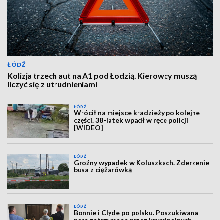
ŁÓDŹ
Kolizja trzech aut na A1 pod Łodzią. Kierowcy muszą
liczyć się z utrudnieniami
ŁÓDŹ
Wrócił na miejsce kradzieży po kolejne
części. 38-latek wpadł w ręce policji
[WIDEO]
ŁÓDŹ
Groźny wypadek w Koluszkach. Zderzenie
busa z ciężarówką
ŁÓDŹ
Bonnie i Clyde po polsku. Poszukiwana
para zatrzymana przez kryminalnych