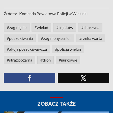
Źródło:
Komenda Powiatowa Policji w Wieluniu
#zaginięcie
#wieluń
#osjaków
#chorzyna
#poszukiwania
#zaginiony senior
#rzeka warta
#akcja poszukiwawcza
#policja wieluń
#straż pożarna
#dron
#nurkowie
ZOBACZ TAKŻE