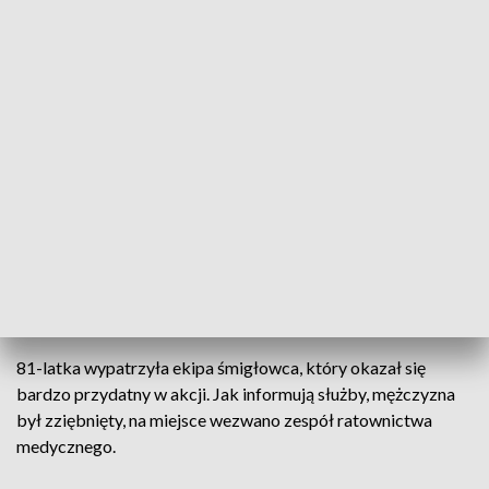
Policjanci przy wsparciu innych służb
prowadzili szeroko zakrojone
poszukiwania zaginionego. Sprawdzano
okoliczne tereny leśne, pola oraz rejony
stawów. Do działań zaangażowano
również śmigłowiec z Komendy
Wojewódzkiej Policji w Łodzi. W trakcie
prowadzonych poszukiwań mężczyzna
został odnaleziony na terenie leśnym w
miejscowości Krzętle
- poinformowała aspirant sztabowy Katarzyna
Grela oficer prasowy KPP w Wieluniu.
81-latka wypatrzyła ekipa śmigłowca, który okazał się
bardzo przydatny w akcji. Jak informują służby, mężczyzna
był zziębnięty, na miejsce wezwano zespół ratownictwa
medycznego.