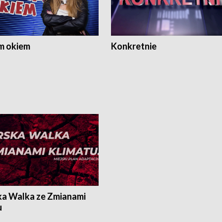
m okiem
Konkretnie
ka Walka ze Zmianami
u