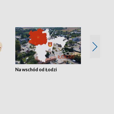
Na wschód od Łodzi
Zimowe szal
Polski