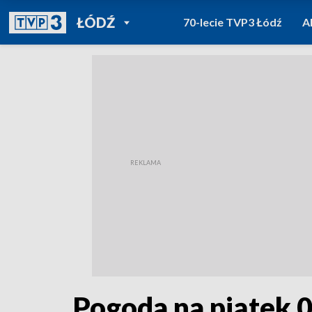
POWRÓT DO
ŁÓDŹ
70-lecie TVP3 Łódź
A
TVP REGIONY
Pogoda na piątek 