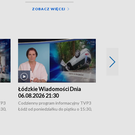
ZOBACZ WIĘCEJ
Łódzkie Wiadomości Dnia
Łódzkie Wia
06.08.2026 21:30
06.08.2026 1
VP3
Codzienny program informacyjny TVP3
Codzienny progr
:30,
Łódź od poniedziałku do piątku o 15:30,
Łódź od poniedzi
16:30, 18:30 i 21:30. W weekendy o
16:30, 18:30 i 2
18:30 i 21:30.
18:30 i 21:30.