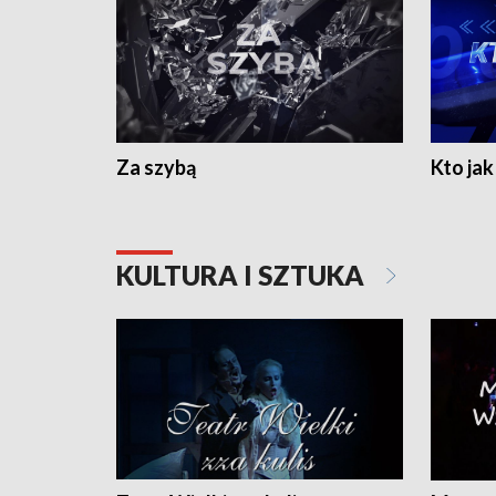
Za szybą
Kto jak 
KULTURA I SZTUKA