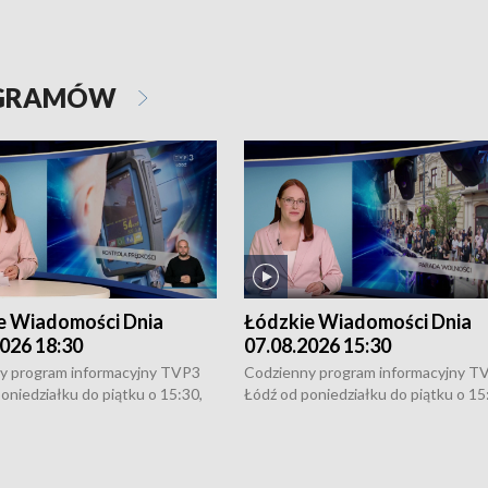
OGRAMÓW
e Wiadomości Dnia
Łódzkie Wiadomości Dnia
026 18:30
07.08.2026 15:30
y program informacyjny TVP3
Codzienny program informacyjny T
oniedziałku do piątku o 15:30,
Łódź od poniedziałku do piątku o 15
:30 i 21:30. W weekendy o
16:30, 18:30 i 21:30. W weekendy o
1:30.
18:30 i 21:30.