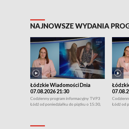
NAJNOWSZE WYDANIA PR
Łódzkie Wiadomości Dnia
Łódzki
07.08.2026 21:30
07.08.2
Codzienny program informacyjny TVP3
Codzienn
Łódź od poniedziałku do piątku o 15:30,
Łódź od p
16:30, 18:30 i 21:30. W weekendy o
16:30, 18
18:30 i 21:30.
18:30 i 2