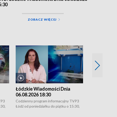
5:30
ZOBACZ WIĘCEJ
Łódzkie Wiadomości Dnia
Łódzkie Wia
06.08.2026 18:30
06.08.2026 1
VP3
Codzienny program informacyjny TVP3
Codzienny progr
:30,
Łódź od poniedziałku do piątku o 15:30,
Łódź od poniedzi
16:30, 18:30 i 21:30. W weekendy o
16:30, 18:30 i 2
18:30 i 21:30.
18:30 i 21:30.