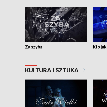
Za szybą
Kto jak 
KULTURA I SZTUKA