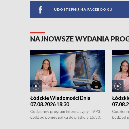
UDOSTĘPNIJ NA FACEBOOKU
NAJNOWSZE WYDANIA PR
Łódzkie Wiadomości Dnia
Łódzki
07.08.2026 18:30
07.08.2
Codzienny program informacyjny TVP3
Codzienn
Łódź od poniedziałku do piątku o 15:30,
Łódź od p
16:30, 18:30 i 21:30. W weekendy o
16:30, 18
18:30 i 21:30.
18:30 i 2