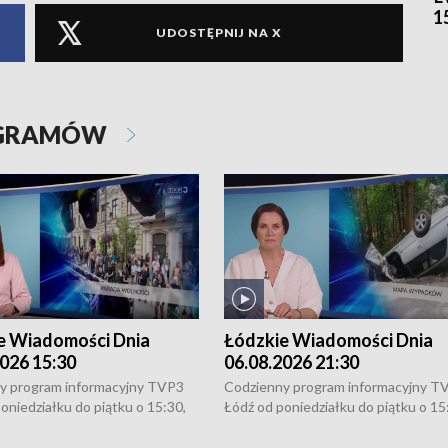
1
UDOSTĘPNIJ NA X
OGRAMÓW
e Wiadomości Dnia
Łódzkie Wiadomości Dnia
026 15:30
06.08.2026 21:30
y program informacyjny TVP3
Codzienny program informacyjny T
oniedziałku do piątku o 15:30,
Łódź od poniedziałku do piątku o 15
:30 i 21:30. W weekendy o
16:30, 18:30 i 21:30. W weekendy o
1:30.
18:30 i 21:30.