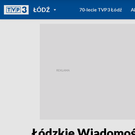
POWRÓT DO
ŁÓDŹ
70-lecie TVP3 Łódź
A
TVP REGIONY
Łódzkie Wiadomośc