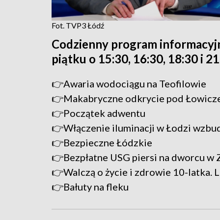
Fot. TVP3 Łódź
Codzienny program informacyj
piątku o 15:30, 16:30, 18:30 i 2
👉Awaria wodociągu na Teofilowie
👉Makabryczne odkrycie pod Łowic
👉Początek adwentu
👉Włączenie iluminacji w Łodzi wzbud
👉Bezpieczne Łódzkie
👉Bezpłatne USG piersi na dworcu w 
👉Walczą o życie i zdrowie 10-latka. L
👉Bałuty na fleku