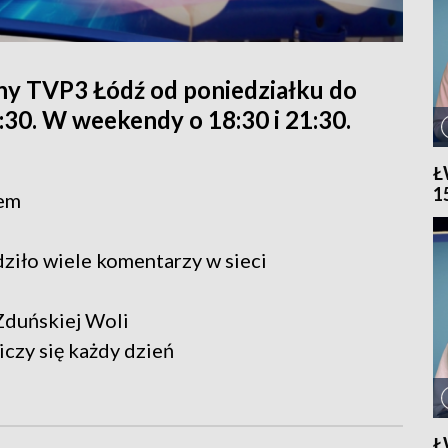
ny TVP3 Łódź od poniedziałku do
1:30. W weekendy o 18:30 i 21:30.
Ł
1
zem
ziło wiele komentarzy w sieci
Zduńskiej Woli
iczy się każdy dzień
Ł