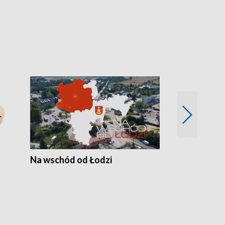
Na wschód od Łodzi
Zimowe szal
Polski