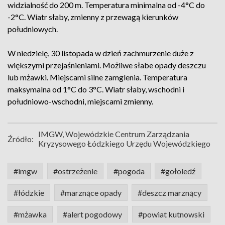
widzialność do 200 m. Temperatura minimalna od -4°C do
-2°C. Wiatr słaby, zmienny z przewagą kierunków
południowych.
W niedzielę, 30 listopada w dzień zachmurzenie duże z
większymi przejaśnieniami. Możliwe słabe opady deszczu
lub mżawki. Miejscami silne zamglenia. Temperatura
maksymalna od 1°C do 3°C. Wiatr słaby, wschodni i
południowo-wschodni, miejscami zmienny.
IMGW, Wojewódzkie Centrum Zarządzania
Źródło:
Kryzysowego Łódzkiego Urzędu Wojewódzkiego
#imgw
#ostrzeżenie
#pogoda
#gołoledź
#łódzkie
#marznące opady
#deszcz marznący
#mżawka
#alert pogodowy
#powiat kutnowski