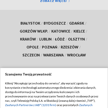
ZOBACZ WIĘCEJ
BIAŁYSTOK
/
BYDGOSZCZ
/
GDAŃSK
/
GORZÓW WLKP.
/
KATOWICE
/
KIELCE
/
KRAKÓW
/
LUBLIN
/
ŁÓDŹ
/
OLSZTYN
/
OPOLE
/
POZNAŃ
/
RZESZÓW
/
SZCZECIN
/
WARSZAWA
/
WROCŁAW
Szanujemy Twoją prywatność
Dołącz do nas:
Kliknij "Akceptuję i przechodzę do serwisu", aby wyrazić zgody na
korzystanie z technologii automatycznego śledzenia i zbierania danych,
TVP
dostęp do informacji na Twoim urządzeniu końcowym i ich
Abonament TVP
przechowywanie oraz na przetwarzanie Twoich danych osobowych przez
Regulamin TVP
nas, czyli Telewizję Polską S.A. w likwidacji (zwaną dalej również „TVP”),
Emisja w TVP
Polityka prywatności
Zaufanych Partnerów z IAB* (1201 firm)
oraz pozostałych
Zaufanych