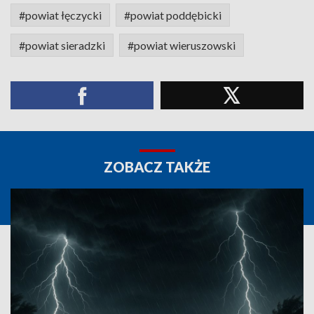
#powiat łęczycki
#powiat poddębicki
#powiat sieradzki
#powiat wieruszowski
ZOBACZ TAKŻE