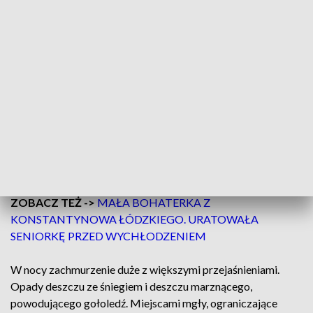
Pogoda w woj. łódzkim
Dziś, 29 listopada prognozowane jest zachmurzenie duże z
większymi przejaśnieniami. Miejscami opady śniegu, deszczu
ze śniegiem oraz deszczu marznącego, powodującego
gołoledź. Wieczorem miejscami mgły, ograniczające
widzialność do 300 m. Temperatura maksymalna od -1°C do
1°C. Wiatr słaby, zmienny z przewagą kierunków
południowych.
ZOBACZ TEŻ ->
MAŁA BOHATERKA Z
KONSTANTYNOWA ŁÓDZKIEGO. URATOWAŁA
SENIORKĘ PRZED WYCHŁODZENIEM
W nocy zachmurzenie duże z większymi przejaśnieniami.
Opady deszczu ze śniegiem i deszczu marznącego,
powodującego gołoledź. Miejscami mgły, ograniczające