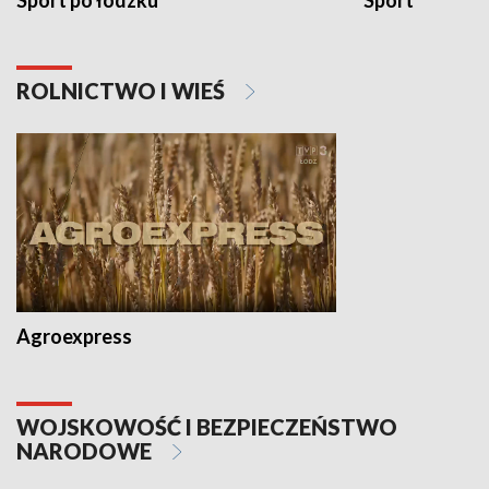
Sport po łódzku
Sport
ROLNICTWO I WIEŚ
Agroexpress
WOJSKOWOŚĆ I BEZPIECZEŃSTWO
NARODOWE