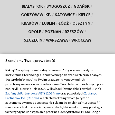
BIAŁYSTOK
/
BYDGOSZCZ
/
GDAŃSK
/
GORZÓW WLKP.
/
KATOWICE
/
KIELCE
/
KRAKÓW
/
LUBLIN
/
ŁÓDŹ
/
OLSZTYN
/
OPOLE
/
POZNAŃ
/
RZESZÓW
/
SZCZECIN
/
WARSZAWA
/
WROCŁAW
Szanujemy Twoją prywatność
Dołącz do nas:
Kliknij "Akceptuję i przechodzę do serwisu", aby wyrazić zgody na
korzystanie z technologii automatycznego śledzenia i zbierania danych,
TVP
dostęp do informacji na Twoim urządzeniu końcowym i ich
Abonament TVP
przechowywanie oraz na przetwarzanie Twoich danych osobowych przez
Regulamin TVP
nas, czyli Telewizję Polską S.A. w likwidacji (zwaną dalej również „TVP”),
Emisja w TVP
Zaufanych Partnerów z IAB* (1201 firm)
oraz pozostałych
Zaufanych
Polityka prywatności
Partnerów TVP (93 firm)
, w celach marketingowych (w tym do
Centrum informacji TVP
Moje zgody
zautomatyzowanego dopasowania reklam do Twoich zainteresowań i
mierzenia ich skuteczności) i pozostałych, które wskazujemy poniżej, a
Naziemna Telewizja Cyfrowa
Pomoc
także zgody na udostępnianie przez nas identyfikatora PPID do Google.