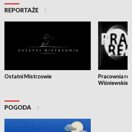
REPORTAŻE
Ostatni Mistrzowie
Pracownia re
Wiśniewskieg
POGODA