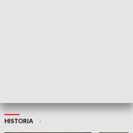
Idź się zbadaj
Nie poddaję si
GOSPODARKA
Strefa biznesu
HISTORIA