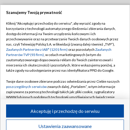
Szanujemy Twoją prywatność
Dołącz do nas:
Kliknij "Akceptuję i przechodzę do serwisu", aby wyrazić zgody na
korzystanie z technologii automatycznego śledzenia i zbierania danych,
TVP
dostęp do informacji na Twoim urządzeniu końcowym i ich
Abonament TVP
przechowywanie oraz na przetwarzanie Twoich danych osobowych przez
Regulamin TVP
nas, czyli Telewizję Polską S.A. w likwidacji (zwaną dalej również „TVP”),
Emisja w TVP
Zaufanych Partnerów z IAB* (1201 firm)
oraz pozostałych
Zaufanych
Polityka prywatności
Partnerów TVP (93 firm)
, w celach marketingowych (w tym do
Centrum informacji TVP
Moje zgody
zautomatyzowanego dopasowania reklam do Twoich zainteresowań i
mierzenia ich skuteczności) i pozostałych, które wskazujemy poniżej, a
Naziemna Telewizja Cyfrowa
Pomoc
także zgody na udostępnianie przez nas identyfikatora PPID do Google.
Sklep TVP
Biuro reklamy
Twoje dane osobowe zbierane podczas odwiedzania przez Ciebie naszych
Rada Programowa
poszczególnych serwisów
zwanych dalej „Portalem”, w tym informacje
Kontakt
zapisywane za pomocą technologii takich jak: pliki cookie, sygnalizatory
System NOS
WWW lub innych podobnych technologii umożliwiających świadczenie
dopasowanych i bezpiecznych usług, personalizację treści oraz reklam,
Informacje o nadawcy
Kanały
udostępnianie funkcji mediów społecznościowych oraz analizowanie
Akceptuję i przechodzę do serwisu
ruchu w Internecie.
Program dla prasy
©2026 Telewizja Polska S.A. w likwidacji
Biuro Reklamy
Twoje dane osobowe zbierane podczas odwiedzania przez Ciebie
Ustawienia zaawansowane
poszczególnych serwisów
na Portalu, takie jak adresy IP, identyfikatory