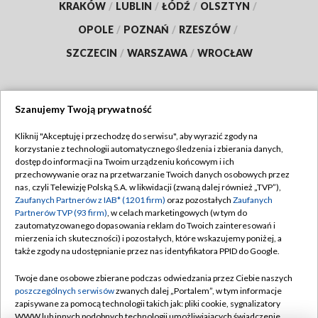
KRAKÓW
/
LUBLIN
/
ŁÓDŹ
/
OLSZTYN
/
OPOLE
/
POZNAŃ
/
RZESZÓW
/
SZCZECIN
/
WARSZAWA
/
WROCŁAW
Szanujemy Twoją prywatność
Dołącz do nas:
Kliknij "Akceptuję i przechodzę do serwisu", aby wyrazić zgody na
korzystanie z technologii automatycznego śledzenia i zbierania danych,
TVP
dostęp do informacji na Twoim urządzeniu końcowym i ich
Abonament TVP
przechowywanie oraz na przetwarzanie Twoich danych osobowych przez
Regulamin TVP
nas, czyli Telewizję Polską S.A. w likwidacji (zwaną dalej również „TVP”),
Emisja w TVP
Polityka prywatności
Zaufanych Partnerów z IAB* (1201 firm)
oraz pozostałych
Zaufanych
Partnerów TVP (93 firm)
, w celach marketingowych (w tym do
Centrum informacji TVP
Moje zgody
zautomatyzowanego dopasowania reklam do Twoich zainteresowań i
mierzenia ich skuteczności) i pozostałych, które wskazujemy poniżej, a
Naziemna Telewizja Cyfrowa
Pomoc
także zgody na udostępnianie przez nas identyfikatora PPID do Google.
Sklep TVP
Biuro reklamy
Twoje dane osobowe zbierane podczas odwiedzania przez Ciebie naszych
Rada Programowa
Kontakt
poszczególnych serwisów
zwanych dalej „Portalem”, w tym informacje
zapisywane za pomocą technologii takich jak: pliki cookie, sygnalizatory
System NOS
WWW lub innych podobnych technologii umożliwiających świadczenie