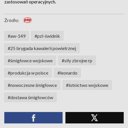
zastosowań operacyjnych.
Źródło:
#aw-149
#pzl-świdnik
#25 brygada kawalerii powietrznej
#śmigłowce wojskowe
#siły zbrojne rp
#produkcja w polsce
#leonardo
#nowoczesne śmigłowce
#lotnictwo wojskowe
#dostawa śmigłowców