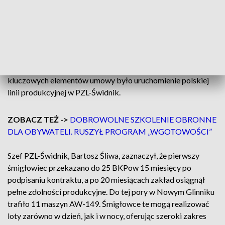
Polsce
– powiedział minister obrony.
Wartość kontraktu na dostawę 32 śmigłowców AW-149 dla
Sił Zbrojnych RP wynosi 8,25 mld zł brutto. Jednym z
kluczowych elementów umowy było uruchomienie polskiej
linii produkcyjnej w PZL-Świdnik.
ZOBACZ TEŻ ->
DOBROWOLNE SZKOLENIE OBRONNE
DLA OBYWATELI. RUSZYŁ PROGRAM „WGOTOWOŚCI”
Szef PZL-Świdnik, Bartosz Śliwa, zaznaczył, że pierwszy
śmigłowiec przekazano do 25 BKPow 15 miesięcy po
podpisaniu kontraktu, a po 20 miesiącach zakład osiągnął
pełne zdolności produkcyjne. Do tej pory w Nowym Glinniku
trafiło 11 maszyn AW-149. Śmigłowce te mogą realizować
loty zarówno w dzień, jak i w nocy, oferując szeroki zakres