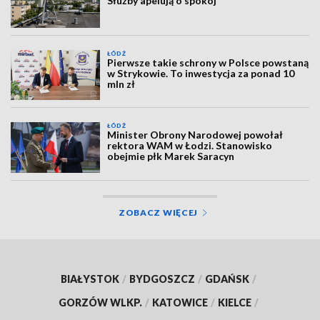
Służby apelują o spokój
ŁÓDŹ
Pierwsze takie schrony w Polsce powstaną
w Strykowie. To inwestycja za ponad 10
mln zł
ŁÓDŹ
Minister Obrony Narodowej powołał
rektora WAM w Łodzi. Stanowisko
obejmie płk Marek Saracyn
ZOBACZ WIĘCEJ
BIAŁYSTOK
/
BYDGOSZCZ
/
GDAŃSK
/
GORZÓW WLKP.
/
KATOWICE
/
KIELCE
/