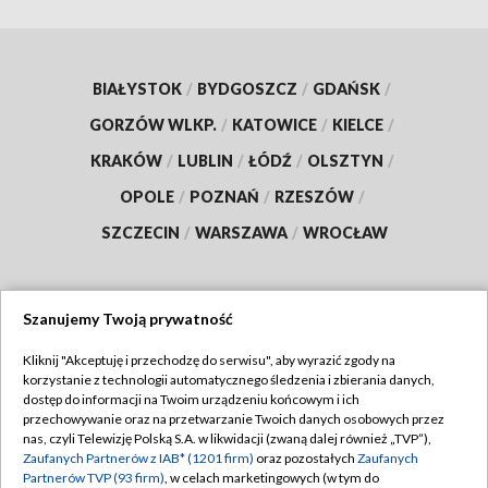
BIAŁYSTOK
/
BYDGOSZCZ
/
GDAŃSK
/
GORZÓW WLKP.
/
KATOWICE
/
KIELCE
/
KRAKÓW
/
LUBLIN
/
ŁÓDŹ
/
OLSZTYN
/
OPOLE
/
POZNAŃ
/
RZESZÓW
/
SZCZECIN
/
WARSZAWA
/
WROCŁAW
Szanujemy Twoją prywatność
Dołącz do nas:
Kliknij "Akceptuję i przechodzę do serwisu", aby wyrazić zgody na
korzystanie z technologii automatycznego śledzenia i zbierania danych,
TVP
dostęp do informacji na Twoim urządzeniu końcowym i ich
Abonament TVP
przechowywanie oraz na przetwarzanie Twoich danych osobowych przez
Regulamin TVP
nas, czyli Telewizję Polską S.A. w likwidacji (zwaną dalej również „TVP”),
Emisja w TVP
Zaufanych Partnerów z IAB* (1201 firm)
oraz pozostałych
Zaufanych
Polityka prywatności
Partnerów TVP (93 firm)
, w celach marketingowych (w tym do