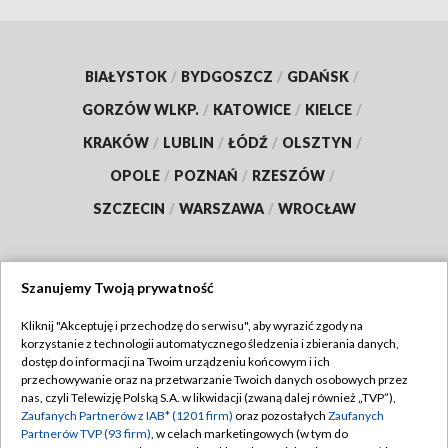
BIAŁYSTOK
/
BYDGOSZCZ
/
GDAŃSK
/
GORZÓW WLKP.
/
KATOWICE
/
KIELCE
/
KRAKÓW
/
LUBLIN
/
ŁÓDŹ
/
OLSZTYN
/
OPOLE
/
POZNAŃ
/
RZESZÓW
/
SZCZECIN
/
WARSZAWA
/
WROCŁAW
Szanujemy Twoją prywatność
Dołącz do nas:
Kliknij "Akceptuję i przechodzę do serwisu", aby wyrazić zgody na
korzystanie z technologii automatycznego śledzenia i zbierania danych,
TVP
dostęp do informacji na Twoim urządzeniu końcowym i ich
Abonament TVP
przechowywanie oraz na przetwarzanie Twoich danych osobowych przez
Regulamin TVP
nas, czyli Telewizję Polską S.A. w likwidacji (zwaną dalej również „TVP”),
Emisja w TVP
Polityka prywatności
Zaufanych Partnerów z IAB* (1201 firm)
oraz pozostałych
Zaufanych
Partnerów TVP (93 firm)
, w celach marketingowych (w tym do
Centrum informacji TVP