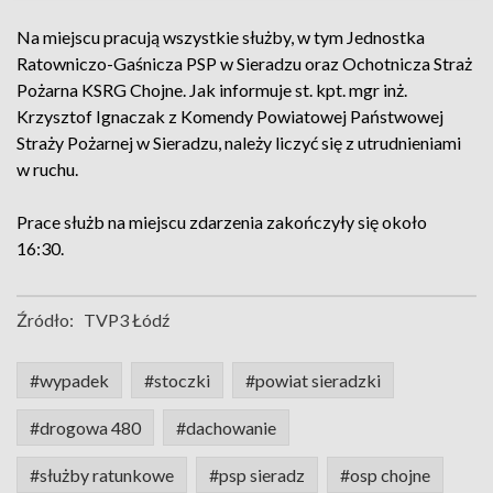
Na miejscu pracują wszystkie służby, w tym Jednostka
Ratowniczo-Gaśnicza PSP w Sieradzu oraz Ochotnicza Straż
Pożarna KSRG Chojne. Jak informuje st. kpt. mgr inż.
Krzysztof Ignaczak z Komendy Powiatowej Państwowej
Straży Pożarnej w Sieradzu, należy liczyć się z utrudnieniami
w ruchu.
Prace służb na miejscu zdarzenia zakończyły się około
16:30.
Źródło:
TVP3 Łódź
#wypadek
#stoczki
#powiat sieradzki
#drogowa 480
#dachowanie
#służby ratunkowe
#psp sieradz
#osp chojne