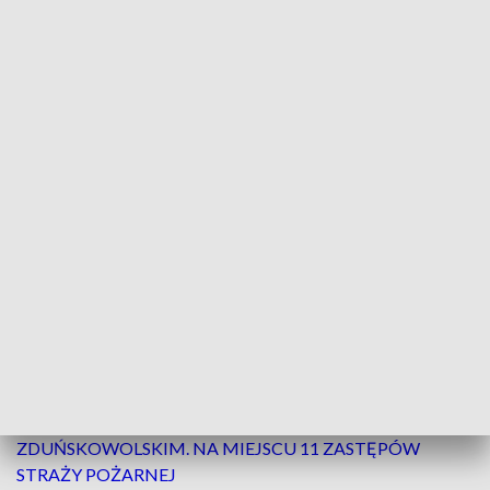
Dachowanie auta. Kierowca pod opieką ratowników/Fot. google maps
26 listopada około godziny 15:00 w miejscowości
Stoczki, powiat sieradzki, doszło do wypadku
samochodowego. Na drodze wojewódzkiej nr 480
dachował samochód osobowy. Kierowca
samodzielnie opuścił pojazd i znajduje się pod
opieką zespołu ratownictwa medycznego.
ZOBACZ TEŻ ->
POŻAR DOMU W POWIECIE
ZDUŃSKOWOLSKIM. NA MIEJSCU 11 ZASTĘPÓW
STRAŻY POŻARNEJ