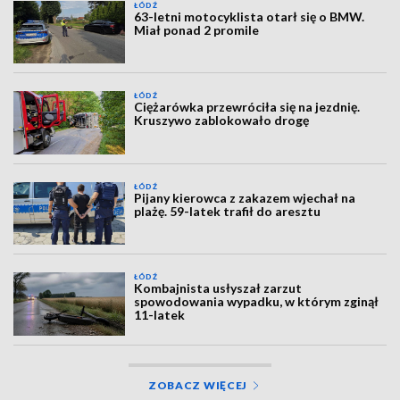
ŁÓDŹ
63-letni motocyklista otarł się o BMW.
Miał ponad 2 promile
ŁÓDŹ
Ciężarówka przewróciła się na jezdnię.
Kruszywo zablokowało drogę
ŁÓDŹ
Pijany kierowca z zakazem wjechał na
plażę. 59-latek trafił do aresztu
ŁÓDŹ
Kombajnista usłyszał zarzut
spowodowania wypadku, w którym zginął
11-latek
ZOBACZ WIĘCEJ