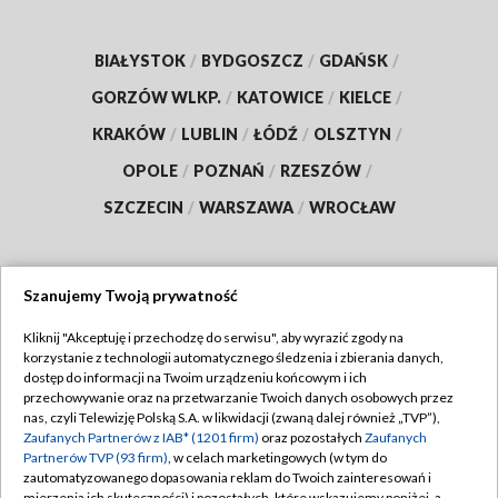
BIAŁYSTOK
/
BYDGOSZCZ
/
GDAŃSK
/
GORZÓW WLKP.
/
KATOWICE
/
KIELCE
/
KRAKÓW
/
LUBLIN
/
ŁÓDŹ
/
OLSZTYN
/
OPOLE
/
POZNAŃ
/
RZESZÓW
/
SZCZECIN
/
WARSZAWA
/
WROCŁAW
Szanujemy Twoją prywatność
Dołącz do nas:
Kliknij "Akceptuję i przechodzę do serwisu", aby wyrazić zgody na
korzystanie z technologii automatycznego śledzenia i zbierania danych,
TVP
dostęp do informacji na Twoim urządzeniu końcowym i ich
Abonament TVP
przechowywanie oraz na przetwarzanie Twoich danych osobowych przez
Regulamin TVP
nas, czyli Telewizję Polską S.A. w likwidacji (zwaną dalej również „TVP”),
Emisja w TVP
Polityka prywatności
Zaufanych Partnerów z IAB* (1201 firm)
oraz pozostałych
Zaufanych
Partnerów TVP (93 firm)
, w celach marketingowych (w tym do
Centrum informacji TVP
Moje zgody
zautomatyzowanego dopasowania reklam do Twoich zainteresowań i
mierzenia ich skuteczności) i pozostałych, które wskazujemy poniżej, a