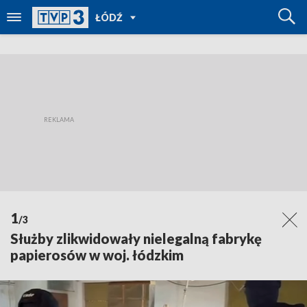
POWRÓT
ŁÓDŹ
DO
TVP
REGIONY
1
/3
Służby zlikwidowały nielegalną fabrykę
papierosów w woj. łódzkim