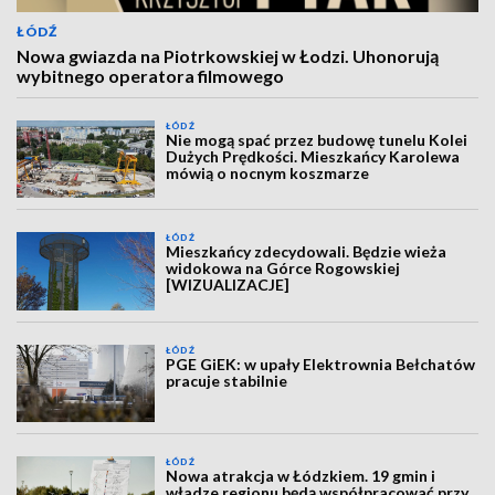
ŁÓDŹ
Nowa gwiazda na Piotrkowskiej w Łodzi. Uhonorują
wybitnego operatora filmowego
ŁÓDŹ
Nie mogą spać przez budowę tunelu Kolei
Dużych Prędkości. Mieszkańcy Karolewa
mówią o nocnym koszmarze
ŁÓDŹ
Mieszkańcy zdecydowali. Będzie wieża
widokowa na Górce Rogowskiej
[WIZUALIZACJE]
ŁÓDŹ
PGE GiEK: w upały Elektrownia Bełchatów
pracuje stabilnie
ŁÓDŹ
Nowa atrakcja w Łódzkiem. 19 gmin i
władze regionu będą współpracować przy