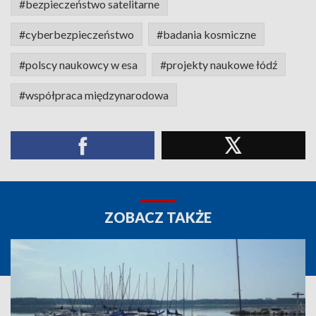
#bezpieczeństwo satelitarne
#cyberbezpieczeństwo
#badania kosmiczne
#polscy naukowcy w esa
#projekty naukowe łódź
#współpraca międzynarodowa
ZOBACZ TAKŻE