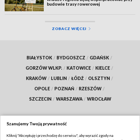
budowie trasy rowerowej
ZOBACZ WIĘCEJ
BIAŁYSTOK
/
BYDGOSZCZ
/
GDAŃSK
/
GORZÓW WLKP.
/
KATOWICE
/
KIELCE
/
KRAKÓW
/
LUBLIN
/
ŁÓDŹ
/
OLSZTYN
/
OPOLE
/
POZNAŃ
/
RZESZÓW
/
SZCZECIN
/
WARSZAWA
/
WROCŁAW
Szanujemy Twoją prywatność
Dołącz do nas:
Kliknij "Akceptuję i przechodzę do serwisu", aby wyrazić zgody na