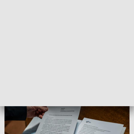
Łódź jest również jednym z kluczowych
centrów akademickich w kraju.
Szesnaście uczelni i ponad 74 tysiące
studentów tworzy zasób, który od lat
zasila polską i europejską gospodarkę
technologiczną. Politechnika Łódzka i
Uniwersytet Łódzki prowadzą liczne
projekty badawcze związane z sektorem
kosmicznym, obronnym i
cyberbezpieczeństwem
- podkreślono w dokumencie.