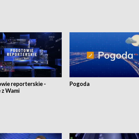
1:30.
18:30 i 21:30.
wie reporterskie -
Pogoda
 z Wami