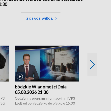
1:30
ZOBACZ WIĘCEJ
Łódzkie Wiadomości Dnia
Łódzkie Wia
05.08.2026 21:30
05.08.2026 1
VP3
Codzienny program informacyjny TVP3
Codzienny progr
:30,
Łódź od poniedziałku do piątku o 15:30,
Łódź od poniedzi
16:30, 18:30 i 21:30. W weekendy o
16:30, 18:30 i 2