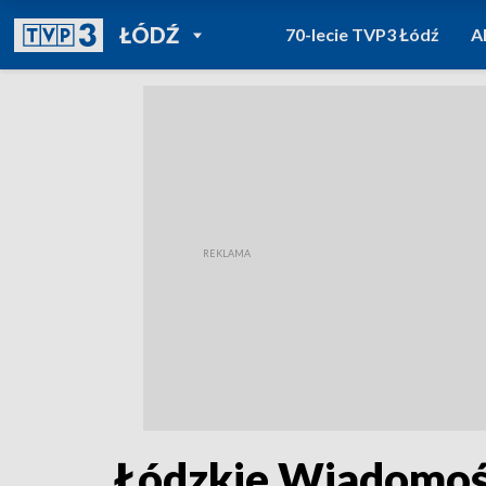
POWRÓT DO
ŁÓDŹ
70-lecie TVP3 Łódź
A
TVP REGIONY
Łódzkie Wiadomośc