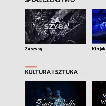
Za szybą
Kto jak 
KULTURA I SZTUKA