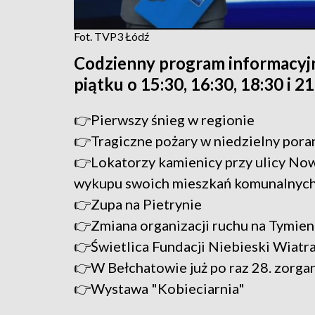
Fot. TVP3 Łódź
Codzienny program informacyj
piątku o 15:30, 16:30, 18:30 i 2
👉Pierwszy śnieg w regionie
👉Tragiczne pożary w niedzielny pora
👉Lokatorzy kamienicy przy ulicy Now
wykupu swoich mieszkań komunalnyc
👉Zupa na Pietrynie
👉Zmiana organizacji ruchu na Tymie
👉Świetlica Fundacji Niebieski Wiatra
👉W Bełchatowie już po raz 28. zorg
👉Wystawa "Kobieciarnia"