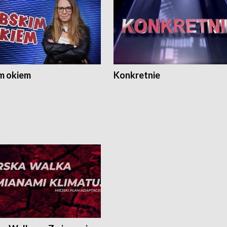
m okiem
Konkretnie