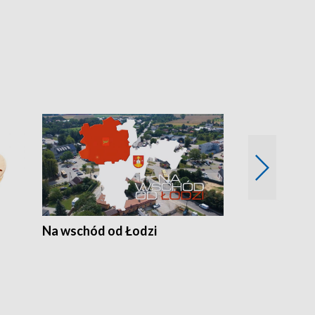
Na wschód od Łodzi
Zimowe szal
Polski