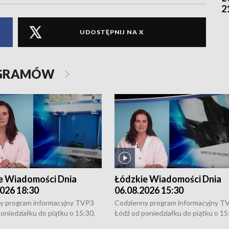
2
UDOSTĘPNIJ NA X
OGRAMÓW
e Wiadomości Dnia
Łódzkie Wiadomości Dnia
026 18:30
06.08.2026 15:30
y program informacyjny TVP3
Codzienny program informacyjny T
oniedziałku do piątku o 15:30,
Łódź od poniedziałku do piątku o 15
:30 i 21:30. W weekendy o
16:30, 18:30 i 21:30. W weekendy o