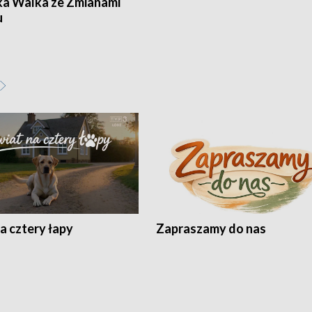
ka Walka ze Zmianami
u
a cztery łapy
Zapraszamy do nas