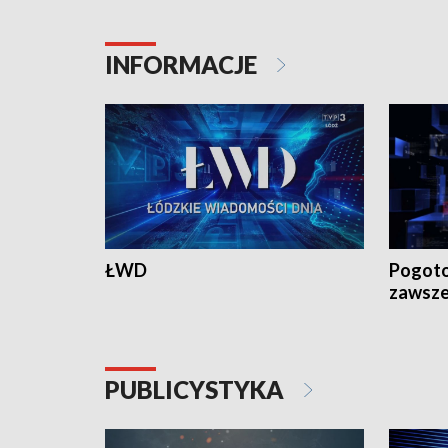
18:30 i 21:30.
18:30 i 2
INFORMACJE
ŁWD
Pogoto
zawsze
PUBLICYSTYKA