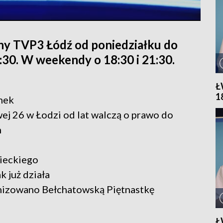
ny TVP3 Łódź od poniedziałku do
1:30. W weekendy o 18:30 i 21:30.
Ł
1
nek
ej 26 w Łodzi od lat walczą o prawo do
h
nieckiego
k już działa
anizowano Bełchatowską Piętnastkę
Ł