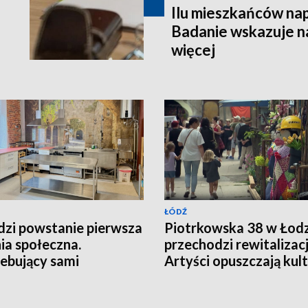
Ilu mieszkańców na
Badanie wskazuje na
więcej
ŁÓDŹ
zi powstanie pierwsza
Piotrkowska 38 w Łodz
ia społeczna.
przechodzi rewitalizacj
ebujący sami
Artyści opuszczają ku
otują posiłki
podwórko