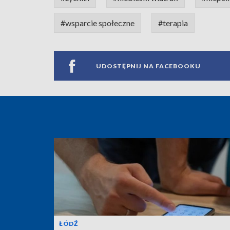
#wsparcie społeczne
#terapia
UDOSTĘPNIJ NA FACEBOOKU
ŁÓDŹ