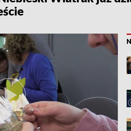
eście
N