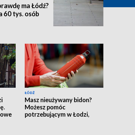
prawdę ma Łódź?
 60 tys. osób
ŁÓDŹ
i
Masz nieużywany bidon?
ę.
Możesz pomóc
ltowe
potrzebującym w Łodzi,
ruszyła miejska zbiórka