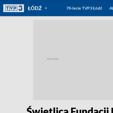
POWRÓT DO
ŁÓDŹ
70-lecie TVP3 Łódź
A
TVP REGIONY
Świetlica Fundacji 