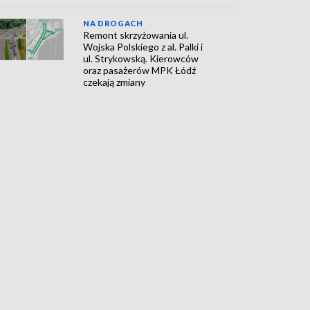
NA DROGACH
Remont skrzyżowania ul.
Wojska Polskiego z al. Palki i
ul. Strykowską. Kierowców
oraz pasażerów MPK Łódź
czekają zmiany