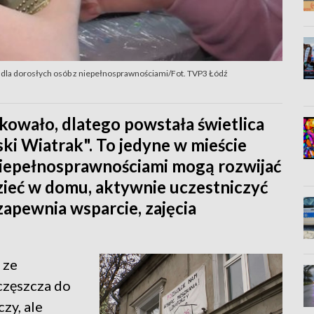
e dla dorosłych osób z niepełnosprawnościami/Fot. TVP3 Łódź
akowało, dlatego powstała świetlica
ki Wiatrak". To jedyne w mieście
 niepełnosprawnościami mogą rozwijać
edzieć w domu, aktywnie uczestniczyć
apewnia wsparcie, zajęcia
 ze
częszcza do
zy, ale