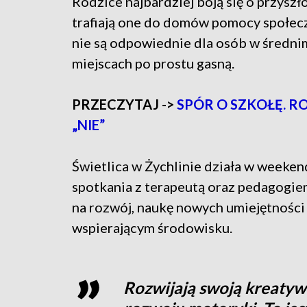
Rodzice najbardziej boją się o przyszł
trafiają one do domów pomocy społecz
nie są odpowiednie dla osób w średnim
miejscach po prostu gasną.
PRZECZYTAJ ->
SPÓR O SZKOŁĘ. R
„NIE”
Świetlica w Żychlinie działa w weekend
spotkania z terapeutą oraz pedagogie
na rozwój, naukę nowych umiejętności
wspierającym środowisku.
Rozwijają swoją kreatyw