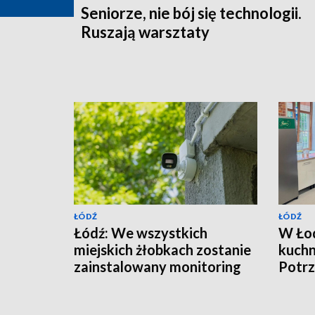
Seniorze, nie bój się technologii.
Ruszają warsztaty
ŁÓDŹ
ŁÓDŹ
Łódź: We wszystkich
W Łod
miejskich żłobkach zostanie
kuchn
zainstalowany monitoring
Potrz
przyg