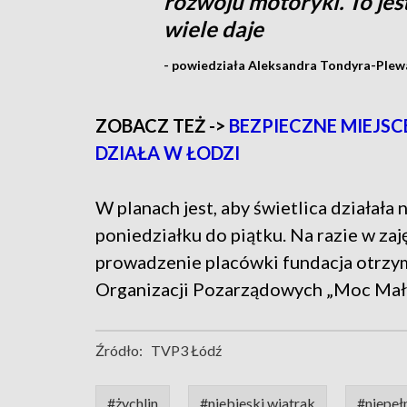
rozwoju motoryki. To jes
wiele daje
- powiedziała Aleksandra Tondyra-Plewa
ZOBACZ TEŻ ->
BEZPIECZNE MIEJS
DZIAŁA W ŁODZI
W planach jest, aby świetlica działała 
poniedziałku do piątku. Na razie w za
prowadzenie placówki fundacja otrzy
Organizacji Pozarządowych „Moc Mały
Źródło:
TVP3 Łódź
#żychlin
#niebieski wiatrak
#niepeł