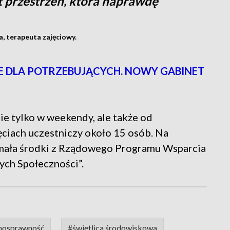
t przestrzeń, która naprawdę
, terapeuta zajęciowy.
CE DLA POTRZEBUJĄCYCH. NOWY GABINET
nie tylko w weekendy, ale także od
jęciach uczestniczy około 15 osób. Na
mała środki z Rządowego Programu Wsparcia
ch Społeczności”.
nosprawność
#świetlica środowiskowa