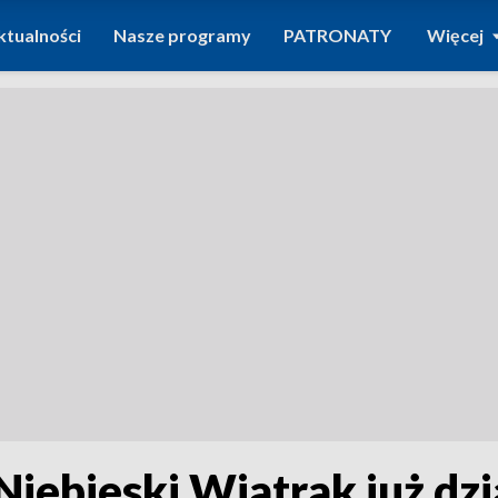
ktualności
Nasze programy
PATRONATY
Więcej
Niebieski Wiatrak już dzi