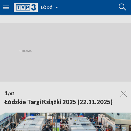
POWRÓT
ŁÓDŹ
DO
TVP
REGIONY
1
/62
Łódzkie Targi Książki 2025 (22.11.2025)