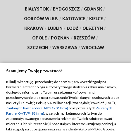
BIAŁYSTOK
/
BYDGOSZCZ
/
GDAŃSK
/
GORZÓW WLKP.
/
KATOWICE
/
KIELCE
/
KRAKÓW
/
LUBLIN
/
ŁÓDŹ
/
OLSZTYN
/
OPOLE
/
POZNAŃ
/
RZESZÓW
/
SZCZECIN
/
WARSZAWA
/
WROCŁAW
Szanujemy Twoją prywatność
Dołącz do nas:
Kliknij "Akceptuję i przechodzę do serwisu", aby wyrazić zgody na
korzystanie z technologii automatycznego śledzenia i zbierania danych,
TVP
dostęp do informacji na Twoim urządzeniu końcowym i ich
Abonament TVP
przechowywanie oraz na przetwarzanie Twoich danych osobowych przez
Regulamin TVP
nas, czyli Telewizję Polską S.A. w likwidacji (zwaną dalej również „TVP”),
Emisja w TVP
Polityka prywatności
Zaufanych Partnerów z IAB* (1201 firm)
oraz pozostałych
Zaufanych
Partnerów TVP (93 firm)
, w celach marketingowych (w tym do
Centrum informacji TVP
Moje zgody
zautomatyzowanego dopasowania reklam do Twoich zainteresowań i
mierzenia ich skuteczności) i pozostałych, które wskazujemy poniżej, a
Naziemna Telewizja Cyfrowa
Pomoc
także zgody na udostępnianie przez nas identyfikatora PPID do Google.