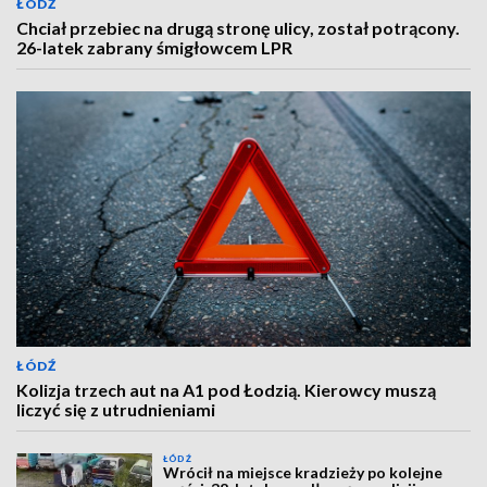
ŁÓDŹ
Chciał przebiec na drugą stronę ulicy, został potrącony.
26-latek zabrany śmigłowcem LPR
ŁÓDŹ
Kolizja trzech aut na A1 pod Łodzią. Kierowcy muszą
liczyć się z utrudnieniami
ŁÓDŹ
Wrócił na miejsce kradzieży po kolejne