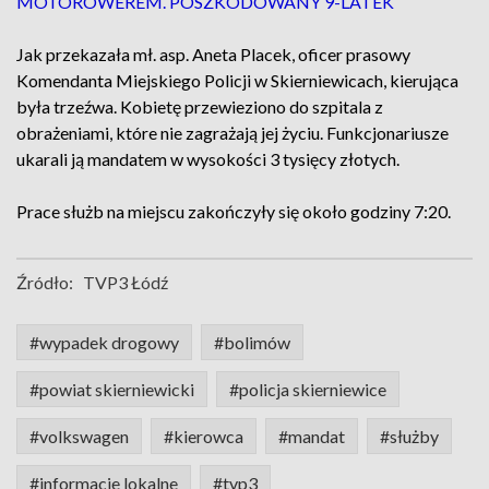
MOTOROWEREM. POSZKODOWANY 9-LATEK
Jak przekazała mł. asp. Aneta Placek, oficer prasowy
Komendanta Miejskiego Policji w Skierniewicach, kierująca
była trzeźwa. Kobietę przewieziono do szpitala z
obrażeniami, które nie zagrażają jej życiu. Funkcjonariusze
ukarali ją mandatem w wysokości 3 tysięcy złotych.
Prace służb na miejscu zakończyły się około godziny 7:20.
Źródło:
TVP3 Łódź
#wypadek drogowy
#bolimów
#powiat skierniewicki
#policja skierniewice
#volkswagen
#kierowca
#mandat
#służby
#informacje lokalne
#tvp3