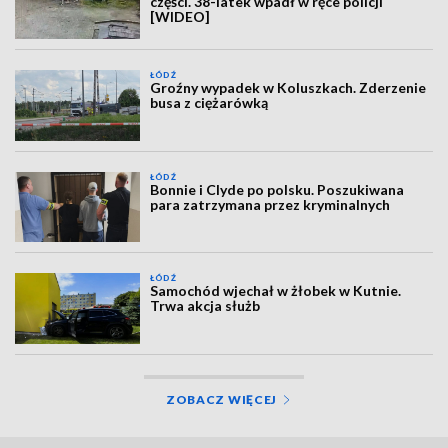
części. 38-latek wpadł w ręce policji
[WIDEO]
ŁÓDŹ
Groźny wypadek w Koluszkach. Zderzenie
busa z ciężarówką
ŁÓDŹ
Bonnie i Clyde po polsku. Poszukiwana
para zatrzymana przez kryminalnych
ŁÓDŹ
Samochód wjechał w żłobek w Kutnie.
Trwa akcja służb
ZOBACZ WIĘCEJ