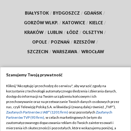
BIAŁYSTOK
/
BYDGOSZCZ
/
GDAŃSK
/
GORZÓW WLKP.
/
KATOWICE
/
KIELCE
/
KRAKÓW
/
LUBLIN
/
ŁÓDŹ
/
OLSZTYN
/
OPOLE
/
POZNAŃ
/
RZESZÓW
/
SZCZECIN
/
WARSZAWA
/
WROCŁAW
Szanujemy Twoją prywatność
Dołącz do nas:
Kliknij "Akceptuję i przechodzę do serwisu", aby wyrazić zgody na
korzystanie z technologii automatycznego śledzenia i zbierania danych,
TVP
dostęp do informacji na Twoim urządzeniu końcowym i ich
Abonament TVP
przechowywanie oraz na przetwarzanie Twoich danych osobowych przez
Regulamin TVP
nas, czyli Telewizję Polską S.A. w likwidacji (zwaną dalej również „TVP”),
Emisja w TVP
Polityka prywatności
Zaufanych Partnerów z IAB* (1201 firm)
oraz pozostałych
Zaufanych
Partnerów TVP (93 firm)
, w celach marketingowych (w tym do
Centrum informacji TVP
Moje zgody
zautomatyzowanego dopasowania reklam do Twoich zainteresowań i
mierzenia ich skuteczności) i pozostałych, które wskazujemy poniżej, a
Naziemna Telewizja Cyfrowa