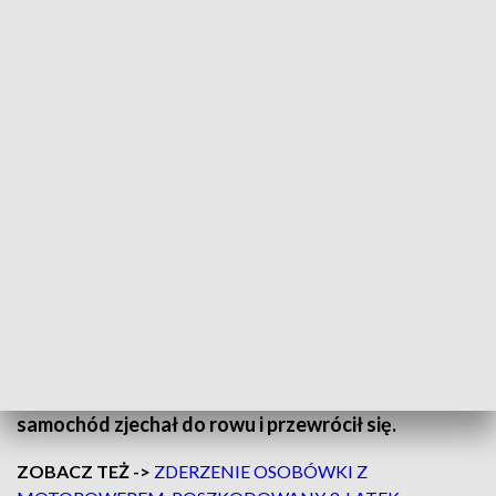
Volkswagen wpadł do rowu. 20-latka dostała mandat wysokości 3 tysięcy
złotych/Fot. OSP Bolimów
20 listopada o godzinie 5:45 w Bolimowie, powiat
skierniewicki, doszło do wypadku drogowego.
Kierująca volkswagenem 20-letnia mieszkanka
powiatu rawskiego, nie dostosowała prędkości do
warunków panujących na jezdni, w wyniku czego
samochód zjechał do rowu i przewrócił się.
ZOBACZ TEŻ ->
ZDERZENIE OSOBÓWKI Z