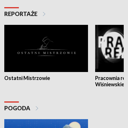
REPORTAŻE
Ostatni Mistrzowie
Pracownia re
Wiśniewskieg
POGODA