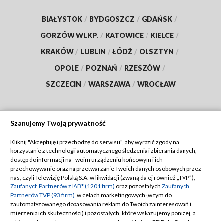
BIAŁYSTOK
/
BYDGOSZCZ
/
GDAŃSK
/
GORZÓW WLKP.
/
KATOWICE
/
KIELCE
/
KRAKÓW
/
LUBLIN
/
ŁÓDŹ
/
OLSZTYN
/
OPOLE
/
POZNAŃ
/
RZESZÓW
/
SZCZECIN
/
WARSZAWA
/
WROCŁAW
Szanujemy Twoją prywatność
Dołącz do nas:
Kliknij "Akceptuję i przechodzę do serwisu", aby wyrazić zgody na
korzystanie z technologii automatycznego śledzenia i zbierania danych,
TVP
dostęp do informacji na Twoim urządzeniu końcowym i ich
Abonament TVP
przechowywanie oraz na przetwarzanie Twoich danych osobowych przez
Regulamin TVP
nas, czyli Telewizję Polską S.A. w likwidacji (zwaną dalej również „TVP”),
Emisja w TVP
Zaufanych Partnerów z IAB* (1201 firm)
oraz pozostałych
Zaufanych
Polityka prywatności
Partnerów TVP (93 firm)
, w celach marketingowych (w tym do
Centrum informacji TVP
Moje zgody
zautomatyzowanego dopasowania reklam do Twoich zainteresowań i
mierzenia ich skuteczności) i pozostałych, które wskazujemy poniżej, a
Naziemna Telewizja Cyfrowa
Pomoc