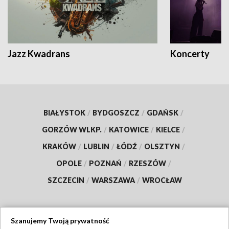
Jazz Kwadrans
Koncerty
BIAŁYSTOK
/
BYDGOSZCZ
/
GDAŃSK
/
GORZÓW WLKP.
/
KATOWICE
/
KIELCE
/
KRAKÓW
/
LUBLIN
/
ŁÓDŹ
/
OLSZTYN
/
OPOLE
/
POZNAŃ
/
RZESZÓW
/
SZCZECIN
/
WARSZAWA
/
WROCŁAW
Szanujemy Twoją prywatność
Dołącz do nas: