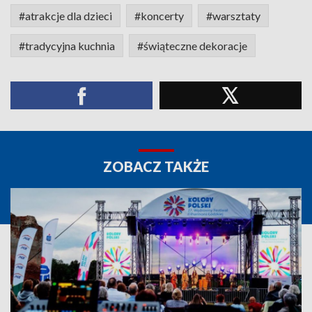
#atrakcje dla dzieci
#koncerty
#warsztaty
#tradycyjna kuchnia
#świąteczne dekoracje
ZOBACZ TAKŻE