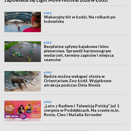
ŁÓDŹ
Wakacyjny hit w Łodzi. Na rolkach po
lodowisku
ŁÓDŹ
Bezpłatne spływy kajakowe i kino
plenerowe. Sprawdź harmonogram
wydarzeń, terminy zapisów i miejsca
seansów
ŁÓDŹ
Będzie można wykąpać słonia w
Orientarium Zoo Łódź. Wyjątkowe
atrakcja podczas Dnia Słonia
ŁÓDŹ
„Lato z Radiem i Telewizją Polską” już 1
sierpnia w Poddębicach. Na scenie m.in.
Roxie, Cleo i Natalia Szroeder