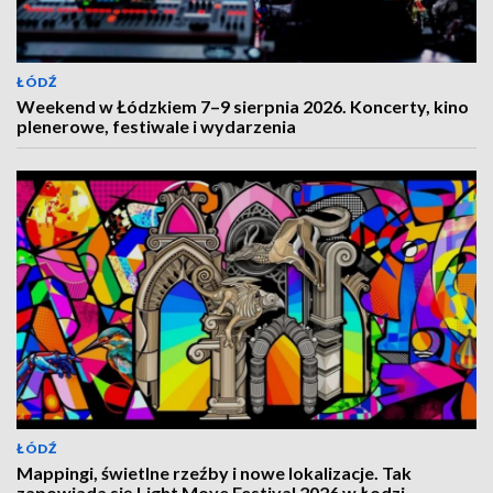
ŁÓDŹ
Weekend w Łódzkiem 7–9 sierpnia 2026. Koncerty, kino
plenerowe, festiwale i wydarzenia
ŁÓDŹ
Mappingi, świetlne rzeźby i nowe lokalizacje. Tak
zapowiada się Light Move Festival 2026 w Łodzi