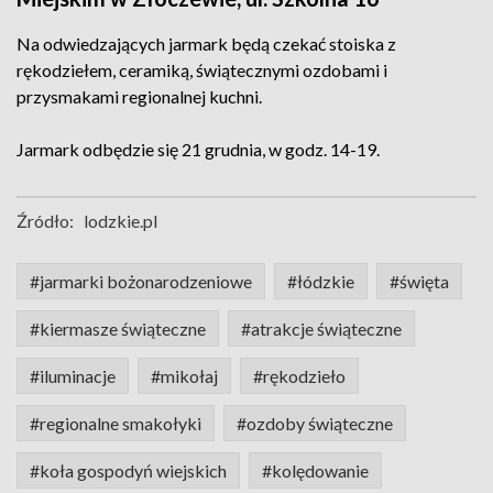
Na odwiedzających jarmark będą czekać stoiska z
rękodziełem, ceramiką, świątecznymi ozdobami i
przysmakami regionalnej kuchni.
Jarmark odbędzie się 21 grudnia, w godz. 14-19.
Źródło:
lodzkie.pl
#jarmarki bożonarodzeniowe
#łódzkie
#święta
#kiermasze świąteczne
#atrakcje świąteczne
#iluminacje
#mikołaj
#rękodzieło
#regionalne smakołyki
#ozdoby świąteczne
#koła gospodyń wiejskich
#kolędowanie