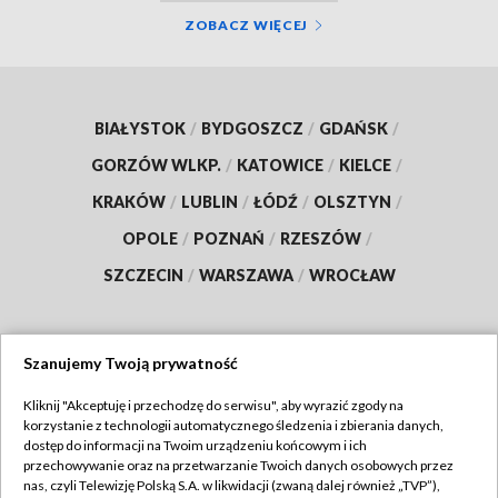
ZOBACZ WIĘCEJ
BIAŁYSTOK
/
BYDGOSZCZ
/
GDAŃSK
/
GORZÓW WLKP.
/
KATOWICE
/
KIELCE
/
KRAKÓW
/
LUBLIN
/
ŁÓDŹ
/
OLSZTYN
/
OPOLE
/
POZNAŃ
/
RZESZÓW
/
SZCZECIN
/
WARSZAWA
/
WROCŁAW
Szanujemy Twoją prywatność
Dołącz do nas:
Kliknij "Akceptuję i przechodzę do serwisu", aby wyrazić zgody na
korzystanie z technologii automatycznego śledzenia i zbierania danych,
TVP
dostęp do informacji na Twoim urządzeniu końcowym i ich
Abonament TVP
przechowywanie oraz na przetwarzanie Twoich danych osobowych przez
Regulamin TVP
nas, czyli Telewizję Polską S.A. w likwidacji (zwaną dalej również „TVP”),