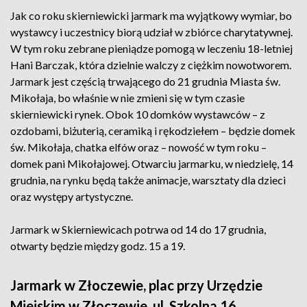
Jak co roku skierniewicki jarmark ma wyjątkowy wymiar, bo
wystawcy i uczestnicy biorą udział w zbiórce charytatywnej.
W tym roku zebrane pieniądze pomogą w leczeniu 18-letniej
Hani Barczak, która dzielnie walczy z ciężkim nowotworem.
Jarmark jest częścią trwającego do 21 grudnia Miasta św.
Mikołaja, bo właśnie w nie zmieni się w tym czasie
skierniewicki rynek. Obok 10 domków wystawców – z
ozdobami, biżuterią, ceramiką i rękodziełem – będzie domek
św. Mikołaja, chatka elfów oraz – nowość w tym roku –
domek pani Mikołajowej. Otwarciu jarmarku, w niedzielę, 14
grudnia, na rynku będą także animacje, warsztaty dla dzieci
oraz występy artystyczne.
Jarmark w Skierniewicach potrwa od 14 do 17 grudnia,
otwarty będzie między godz. 15 a 19.
Jarmark w Złoczewie, plac przy Urzędzie
Miejskim w Złoczewie, ul. Szkolna 16