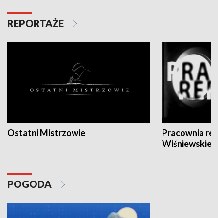
REPORTAŻE
Ostatni Mistrzowie
Pracownia re
Wiśniewskieg
POGODA