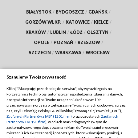
BIAŁYSTOK
/
BYDGOSZCZ
/
GDAŃSK
/
GORZÓW WLKP.
/
KATOWICE
/
KIELCE
/
KRAKÓW
/
LUBLIN
/
ŁÓDŹ
/
OLSZTYN
/
OPOLE
/
POZNAŃ
/
RZESZÓW
/
SZCZECIN
/
WARSZAWA
/
WROCŁAW
Szanujemy Twoją prywatność
Dołącz do nas:
Kliknij "Akceptuję i przechodzę do serwisu", aby wyrazić zgody na
korzystanie z technologii automatycznego śledzenia i zbierania danych,
TVP
dostęp do informacji na Twoim urządzeniu końcowym i ich
Abonament TVP
przechowywanie oraz na przetwarzanie Twoich danych osobowych przez
Regulamin TVP
nas, czyli Telewizję Polską S.A. w likwidacji (zwaną dalej również „TVP”),
Emisja w TVP
Zaufanych Partnerów z IAB* (1201 firm)
oraz pozostałych
Zaufanych
Polityka prywatności
Partnerów TVP (93 firm)
, w celach marketingowych (w tym do
Centrum informacji TVP
Moje zgody
zautomatyzowanego dopasowania reklam do Twoich zainteresowań i
mierzenia ich skuteczności) i pozostałych, które wskazujemy poniżej, a
Naziemna Telewizja Cyfrowa
Pomoc