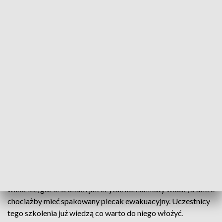
Nawet jeśli ten najczarniejszy scenariusz się nie ziści, to i tak
warto podstawowe zasady znać. Dotyczą one nie tylko
zagrożenia militarnego.
Mogą być to warunki atmosferyczne, a
może to być inne zagrożenie
spowodowane jakąś dezinformacją,
paniką
– mówi Mariusz Pietraszczyk ze Stowarzyszenia
Ochrony Ludności i Obrony Cywilnej.
Warto wtedy umieć rozpoznać sygnały ostrzegawcze,
wiedzieć, gdzie szukać i jak czytać komunikaty władz, a także
chociażby mieć spakowany plecak ewakuacyjny. Uczestnicy
tego szkolenia już wiedzą co warto do niego włożyć.