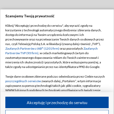
Szanujemy Twoją prywatność
Dołącz do nas:
Kliknij "Akceptuję i przechodzę do serwisu", aby wyrazić zgody na
korzystanie z technologii automatycznego śledzenia i zbierania danych,
TVP
dostęp do informacji na Twoim urządzeniu końcowym i ich
Abonament TVP
przechowywanie oraz na przetwarzanie Twoich danych osobowych przez
Regulamin TVP
nas, czyli Telewizję Polską S.A. w likwidacji (zwaną dalej również „TVP”),
Emisja w TVP
Polityka prywatności
Zaufanych Partnerów z IAB* (1201 firm)
oraz pozostałych
Zaufanych
Partnerów TVP (93 firm)
, w celach marketingowych (w tym do
Centrum informacji TVP
Moje zgody
zautomatyzowanego dopasowania reklam do Twoich zainteresowań i
mierzenia ich skuteczności) i pozostałych, które wskazujemy poniżej, a
Naziemna Telewizja Cyfrowa
Pomoc
także zgody na udostępnianie przez nas identyfikatora PPID do Google.
Sklep TVP
Biuro reklamy
Twoje dane osobowe zbierane podczas odwiedzania przez Ciebie naszych
Rada Programowa
Kontakt
poszczególnych serwisów
zwanych dalej „Portalem”, w tym informacje
zapisywane za pomocą technologii takich jak: pliki cookie, sygnalizatory
System NOS
WWW lub innych podobnych technologii umożliwiających świadczenie
dopasowanych i bezpiecznych usług, personalizację treści oraz reklam,
Informacje o nadawcy
Kanały
udostępnianie funkcji mediów społecznościowych oraz analizowanie
Akceptuję i przechodzę do serwisu
ruchu w Internecie.
Program dla prasy
©2026 Telewizja Polska S.A. w likwidacji
Biuro Reklamy
Twoje dane osobowe zbierane podczas odwiedzania przez Ciebie