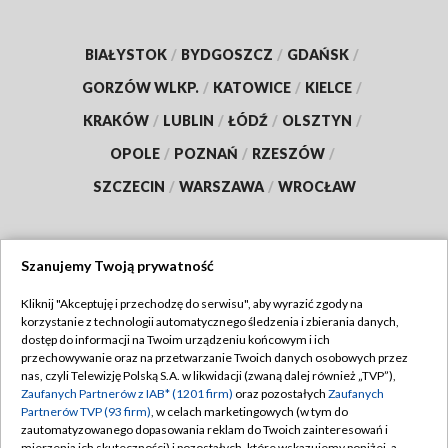
BIAŁYSTOK
/
BYDGOSZCZ
/
GDAŃSK
/
GORZÓW WLKP.
/
KATOWICE
/
KIELCE
/
KRAKÓW
/
LUBLIN
/
ŁÓDŹ
/
OLSZTYN
/
OPOLE
/
POZNAŃ
/
RZESZÓW
/
SZCZECIN
/
WARSZAWA
/
WROCŁAW
Szanujemy Twoją prywatność
Dołącz do nas:
Kliknij "Akceptuję i przechodzę do serwisu", aby wyrazić zgody na
korzystanie z technologii automatycznego śledzenia i zbierania danych,
TVP
dostęp do informacji na Twoim urządzeniu końcowym i ich
Abonament TVP
przechowywanie oraz na przetwarzanie Twoich danych osobowych przez
Regulamin TVP
nas, czyli Telewizję Polską S.A. w likwidacji (zwaną dalej również „TVP”),
Emisja w TVP
Polityka prywatności
Zaufanych Partnerów z IAB* (1201 firm)
oraz pozostałych
Zaufanych
Partnerów TVP (93 firm)
, w celach marketingowych (w tym do
Centrum informacji TVP
Moje zgody
zautomatyzowanego dopasowania reklam do Twoich zainteresowań i
mierzenia ich skuteczności) i pozostałych, które wskazujemy poniżej, a