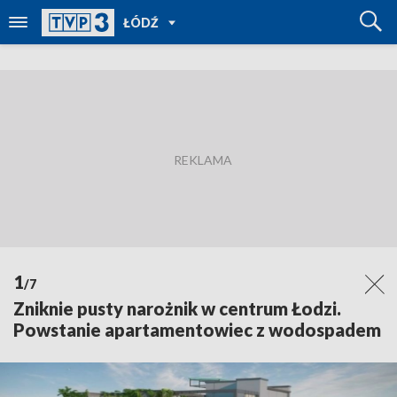
POWRÓT
ŁÓDŹ
DO
TVP
REGIONY
1
/7
Zniknie pusty narożnik w centrum Łodzi.
Powstanie apartamentowiec z wodospadem