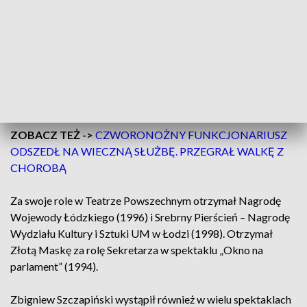
W 1968 roku na Kaliskich Spotkaniach Teatralnych otrzymał
Nagrodę SPATiF dla młodego aktora za rolę Kordiana w
spektaklu w reż. Aliny Obidniak z Teatru im. Wojciecha
Bogusławskiego w Kaliszu. W 1974 roku na IX OPZTMF w
Szczecinie otrzymał III nagrodę jury za reżyserię spektaklu
„Słowo o Jakubie Szeli” na podstawie Bruno Jasieńskiego
zrealizowanego w Teatrze 13 Muz w Szczecinie.
ZOBACZ TEŻ ->
CZWORONOŻNY FUNKCJONARIUSZ
ODSZEDŁ NA WIECZNĄ SŁUŻBĘ. PRZEGRAŁ WALKĘ Z
CHOROBĄ
Za swoje role w Teatrze Powszechnym otrzymał Nagrodę
Wojewody Łódzkiego (1996) i Srebrny Pierścień – Nagrodę
Wydziału Kultury i Sztuki UM w Łodzi (1998). Otrzymał
Złotą Maskę za rolę Sekretarza w spektaklu „Okno na
parlament” (1994).
Zbigniew Szczapiński wystąpił również w wielu spektaklach