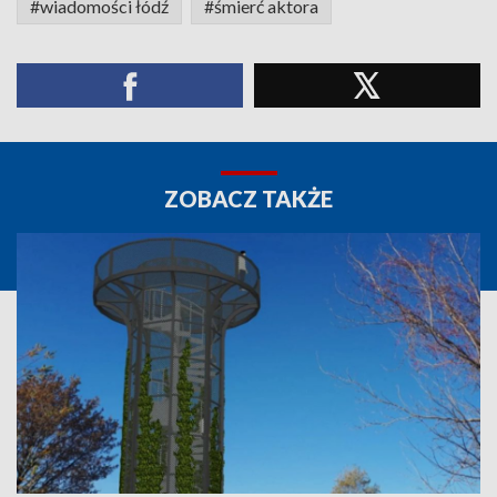
#wiadomości łódź
#śmierć aktora
ZOBACZ TAKŻE