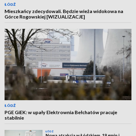
ŁÓDŹ
Mieszkańcy zdecydowali. Będzie wieża widokowa na
Górce Rogowskiej [WIZUALIZACJE]
ŁÓDŹ
PGE GiEK: w upały Elektrownia Bełchatów pracuje
stabilnie
ŁÓDŹ
Nowa atrakcja w Łódzkiem. 19 gmin i