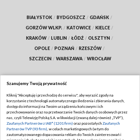
BIAŁYSTOK
/
BYDGOSZCZ
/
GDAŃSK
/
GORZÓW WLKP.
/
KATOWICE
/
KIELCE
/
KRAKÓW
/
LUBLIN
/
ŁÓDŹ
/
OLSZTYN
/
OPOLE
/
POZNAŃ
/
RZESZÓW
/
SZCZECIN
/
WARSZAWA
/
WROCŁAW
Szanujemy Twoją prywatność
Dołącz do nas:
Kliknij "Akceptuję i przechodzę do serwisu", aby wyrazić zgody na
korzystanie z technologii automatycznego śledzenia i zbierania danych,
TVP
dostęp do informacji na Twoim urządzeniu końcowym i ich
Abonament TVP
przechowywanie oraz na przetwarzanie Twoich danych osobowych przez
Regulamin TVP
nas, czyli Telewizję Polską S.A. w likwidacji (zwaną dalej również „TVP”),
Emisja w TVP
Polityka prywatności
Zaufanych Partnerów z IAB* (1201 firm)
oraz pozostałych
Zaufanych
Partnerów TVP (93 firm)
, w celach marketingowych (w tym do
Centrum informacji TVP
Moje zgody
zautomatyzowanego dopasowania reklam do Twoich zainteresowań i