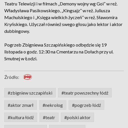
Teatru Telewizji i w filmach „Demony wojny wg Goi” w reż.
Władysława Pasikowskiego, „Kingsajz” w reż. Juliusza
Machulskiego i „Księga wielkich życzeń” w reż. Sławomira
Kryńskiego. Użyczał również swego głosu jako lektor i aktor
dubbingowy.
Pogrzeb Zbigniewa Szczapińskiego odbędzie się 19
listopada o godz. 12:30 na Cmentarzu na Dołach przy ul.
Smutnej w Łodzi.
Źródło:
#zbigniew szczapiński
#teatr powszechny łódź
#aktor zmarł
#nekrolog
#pogrzeb łódź
#kultura łódź
#teatr
#polski aktor